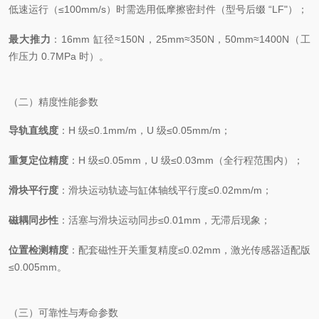
低速运行（≤100mm/s）时需选用低摩擦密封件（型号后缀 “LF"）；
最大推力
：16mm 缸径≈150N，25mm≈350N，50mm≈1400N（工
作压力 0.7MPa 时）。
（二）精度性能参数
导轨直线度
：H 级≤0.1mm/m，U 级≤0.05mm/m；
重复定位精度
：H 级≤0.05mm，U 级≤0.03mm（全行程范围内）；
滑块平行度
：滑块运动轨迹与缸体轴线平行度≤0.02mm/m；
磁耦同步性
：活塞与滑块运动同步≤0.01mm，无滞后现象；
位置检测精度
：配套磁性开关重复精度≤0.02mm，激光传感器适配版
≤0.005mm。
（三）可靠性与寿命参数