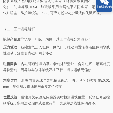
防护系统
：基础版配备伸缩式防尘罩（材质为聚氨酯布，耐油耐老
化），防尘等级 IP54；加强版采用金属铠甲式防尘罩，配合防水型
扫码加微信
气缸端盖，防护等级达 IP65，可应对粉尘与少量液体飞溅环境。
（二）工作流程解析
以超高精度导轨版（U 级）为例，其工作流程分为四步：
压力驱动
：压缩空气进入缸体一侧气口，推动内置活塞沿缸体内壁线
性运动，活塞侧内磁环同步移动；
磁耦同步
：内磁环通过磁场吸力带动外部滑块（含外磁环）沿高精度
导轨滑动，因导轨与缸体轴线严格平行，滑块运动无偏移；
精度导向
：滑块内置滚珠与导轨精密配合，将运动间隙控制在≤0.01
mm，确保滑块直线度与重复定位精度；
位置反馈
：磁性开关或激光传感器实时检测滑块位置，反馈信号至控
制系统，实现运动启停或速度调节，完成单次线性传动循环。