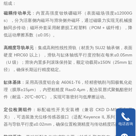
组成：
磁耦传动单元
：内置高强度钕铁硼磁环（表面磁场强度≥12000G
s），分为活塞侧内磁环与滑块侧外磁环，通过磁吸力实现无机械接
触同步传动；磁环外套采用耐磨损工程塑料（POM + 碳纤维），降
低运动摩擦系数（≤0.05）。
高精度导轨单元
：集成高刚性线性滑轨（材质为 SUJ2 轴承钢，表面
硬度 HRC60 以上），滑轨与缸体轴线平行度控制在每米≤0.05mm
（U 级）；滑块内置多列滚珠保持架，额定动载荷≥150N（25mm 缸
径），确保长期运行精度稳定。
缸体基体
：采用高强度铝合金 A6061-T6，经精密铣削与阳极氧化处
理（膜厚≥15μm），内壁粗糙度 Ra≤0.4μm，配合双唇式聚氨酯密封
件（耐温 - 20℃~80℃），实现可靠密封与低摩擦运动。
定位检测组件
：标配磁性开关安装槽（兼容 CKD D-M9 系列开
关），可选装激光位移传感器接口（适配 Keyence IL 系列），传感
器与导轨平行度≤0.02mm，确保位置检测精度与传动精度匹配。
电话咨询