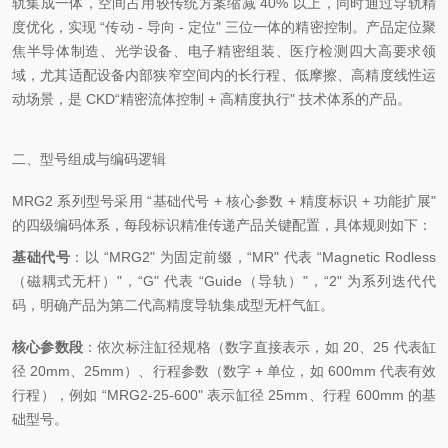
轨集成一体，空间占用较传统方案缩减 40% 以上，同时通过导轨精
度优化，实现 “传动 - 导向 - 定位" 三位一体的精密控制。产品定位聚
焦半导体制造、光学设备、电子精密组装、医疗检测四大高要求领
域，尤其适配设备内部狭窄空间内的长行程、低摩擦、高精度线性运
动场景，是 CKD“精密流体控制 + 高精度执行" 技术体系的产品。
二、型号组成与编码逻辑
MRG2 系列型号采用 “基础代号 + 核心参数 + 精度标识 + 功能扩展"
的四级编码体系，每段标识精准传递产品关键配置，具体规则如下：
基础代号
：以 “MRG2" 为固定前缀，“MR" 代表 “Magnetic Rodless
（磁耦式无杆）"，“G" 代表 “Guide（导轨）"，“2" 为系列迭代代
码，明确产品为第二代高精度导轨集成型无杆气缸。
核心参数段
：依次标注缸径规格（数字直接表示，如 20、25 代表缸
径 20mm、25mm）、行程参数（数字 + 单位，如 600mm 代表有效
行程），例如 “MRG2-25-600" 表示缸径 25mm、行程 600mm 的基
础型号。