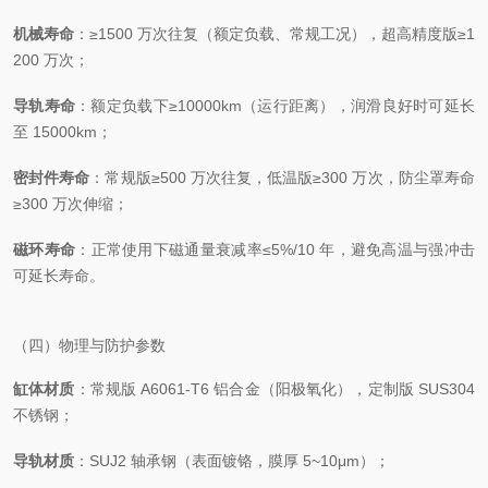
机械寿命
：≥1500 万次往复（额定负载、常规工况），超高精度版≥1
200 万次；
导轨寿命
：额定负载下≥10000km（运行距离），润滑良好时可延长
至 15000km；
密封件寿命
：常规版≥500 万次往复，低温版≥300 万次，防尘罩寿命
≥300 万次伸缩；
磁环寿命
：正常使用下磁通量衰减率≤5%/10 年，避免高温与强冲击
可延长寿命。
（四）物理与防护参数
缸体材质
：常规版 A6061-T6 铝合金（阳极氧化），定制版 SUS304
不锈钢；
导轨材质
：SUJ2 轴承钢（表面镀铬，膜厚 5~10μm）；