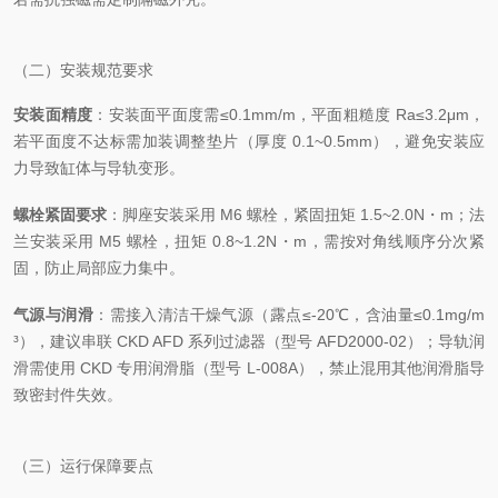
（二）安装规范要求
安装面精度
：安装面平面度需≤0.1mm/m，平面粗糙度 Ra≤3.2μm，
若平面度不达标需加装调整垫片（厚度 0.1~0.5mm），避免安装应
力导致缸体与导轨变形。
螺栓紧固要求
：脚座安装采用 M6 螺栓，紧固扭矩 1.5~2.0N・m；法
兰安装采用 M5 螺栓，扭矩 0.8~1.2N・m，需按对角线顺序分次紧
固，防止局部应力集中。
气源与润滑
：需接入清洁干燥气源（露点≤-20℃，含油量≤0.1mg/m
³），建议串联 CKD AFD 系列过滤器（型号 AFD2000-02）；导轨润
滑需使用 CKD 专用润滑脂（型号 L-008A），禁止混用其他润滑脂导
致密封件失效。
（三）运行保障要点