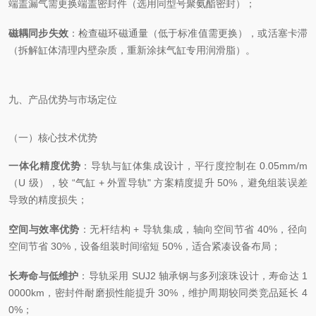
端盖漏气需更换端盖密封件（选用同型号聚氨酯密封）；
磁耦同步失效
：检查磁环磁通量（低于标准值需更换），或活塞卡滞
（拆解缸体清理内壁杂质，重新涂抹气缸专用润滑脂）。
九、产品优势与市场定位
（一）核心技术优势
一体化精度优势
：导轨与缸体集成设计，平行度控制在 0.05mm/m
（U 级），较 “气缸 + 外置导轨" 方案精度提升 50%，避免组装误差
导致的精度损失；
空间与效率优势
：无杆结构 + 导轨集成，轴向空间节省 40%，径向
空间节省 30%，设备组装时间缩短 50%，适合紧凑设备布局；
长寿命与低维护
：导轨采用 SUJ2 轴承钢与多列滚珠设计，寿命达 1
0000km，密封件耐磨损性能提升 30%，维护周期较同类竞品延长 4
0%；