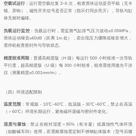
空载试运行
：运行需空载往复 3~5 次，检查滑块运动是否平稳（无卡
顿、异响），磁性开关信号是否正常（指示灯同步亮灭），导轨与缸
体无相对偏移。
负载运行监控
：负载运行时，需监测气缸排气压力波动≤0.05MPa，
滑块运动噪音≤60dB（距离 1m 处），若出现压力骤降或噪音增大，
需停机检查密封件与导轨状态。
精度校准周期
：普通高精度版（H 级）每运行 500 小时校准一次导轨
平行度，超高精度版（U 级）每 300 小时校准，校准需使用激光干涉
仪（测量精度≤0.001mm/m）。
（四）环境适配限制
温度范围
：常规版 - 10℃~60℃，低温版 - 30℃~60℃，禁止在高温
（＞60℃）环境长期运行，避免磁环退磁与密封件老化。
湿度与腐蚀
：禁止在相对湿度＞95%（有冷凝）或腐蚀性气体环境
（如酸碱车间）使用，若需耐腐蚀需定制不锈钢缸体版本（型号后缀