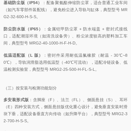
基础防尘版（IP54）
：配备聚氨酯伸缩防尘罩，适合普通工业车间
（如汽车零部件装配线），避免粉尘进入导轨与缸体，典型型号 MR
G2-32-600-H-S-S。
防尘防水版（IP65）
：金属铠甲防尘罩 + 防水端盖 + 密封式接线
口，适配潮湿环境（如清洗设备旁）、粉尘浓度较高的塑料加工车
间，典型型号 MRG2-40-1000-H-F-H-D。
低温适配版（L 版）
：密封件采用耐低温氟橡胶（耐温 - 30℃~8
0℃），导轨润滑脂选用低温型（-40℃可流动），适配冷链设备、低
温检测实验室，典型型号 MRG2-25-500-H-FL-S-L。
（三）按安装与检测功能划分
多安装形式版
：含脚座（F）、法兰（FL）、侧面悬挂（S）、耳环
（E）四种安装方式，侧面悬挂版优化重心设计，避免垂直安装时滑
块下垂，适配设备垂直方向传动（如升降平台），典型型号 MRG2-3
2-700-H-S-S。