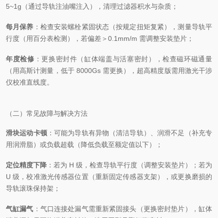
5~1g（通过导轨注油嘴注入），清理过滤器积水与杂质；
每月保养
：检查安装螺栓紧固状态（按规定扭矩复紧），测量导轨平
行度（用百分表检测），若偏差＞0.1mm/m 需调整安装垫片；
年度检修
：更换密封件（缸体端盖与活塞密封），检查磁环磁通量
（用高斯计测量，低于 8000Gs 需更换），超高精度版需用激光干涉
仪校准直线度。
（二）常见故障与解决方法
滑块运动卡顿
：可能为导轨有异物（清洁导轨）、润滑不足（补充专
用润滑脂）或负载超载（降低负载至额定值以下）；
定位精度下降
：若为 H 级，检查导轨平行度（调整安装垫片）；若为
U 级，校准激光传感器位置（重新固定传感器支架），或更换磨损的
导轨滚珠保持架；
气缸漏气
：气口连接处漏气需重新紧固接头（更换密封垫片），缸体