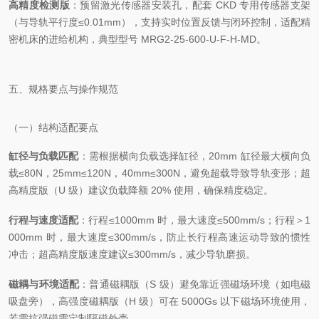
高精度检测版
：预留激光传感器安装孔，配套 CKD 专用传感器支架
（与导轨平行度≤0.01mm），支持实时位置反馈与闭环控制，适配精
密机床的进给机构，典型型号 MRG2-25-600-U-F-H-MD。
五、规格要点与操作规范
（一）结构适配要点
缸径与负载匹配
：需根据横向负载选择缸径，20mm 缸径最大横向负
载≤80N，25mm≤120N，40mm≤300N，避免超载导致导轨变形；超
高精度版（U 级）建议负载降额 20% 使用，确保精度稳定。
行程与速度适配
：行程≤1000mm 时，最大速度≤500mm/s；行程＞1
000mm 时，最大速度≤300mm/s，防止长行程高速运动导致的惯性
冲击；超高精度版速度建议≤300mm/s，减少导轨磨损。
磁耦与环境适配
：普通磁耦版（S 级）避免靠近强磁场环境（如电磁
吸盘旁），高强度磁耦版（H 级）可在 5000Gs 以下磁场环境使用，
若需抗强磁需定制隔磁外壳。