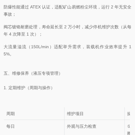
防爆性能通过 ATEX 认证，适配矿山易燃粉尘环境，运行 2 年无安全
事故；
阀芯镀铬耐磨处理，寿命延长至 2 万小时，减少停机维护次数（从每
年 4 次降至 1 次）；
大流量溢流（150L/min）适配举升需求，装载机作业效率提升 1
5%。
五、维修保养（液压专项管理）
1. 定期维护（周期与操作）
周期
维护项目
操
每日
外观与压力检查
①
圈