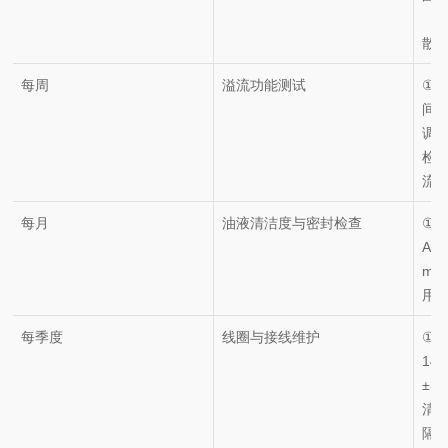
（偏
散
每周
溢流功能测试
① 
间（
调
检
流
每月
油液清洁度与密封检查
①
AS
m
用
每季度
线圈与接线维护
① 
14
±3
清
隔