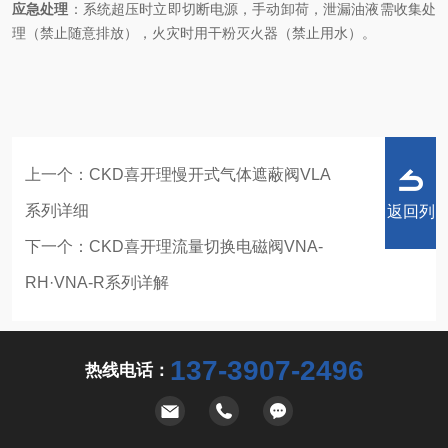
应急处理
：系统超压时立即切断电源，手动卸荷，泄漏油液需收集处
理（禁止随意排放），火灾时用干粉灭火器（禁止用水）。
上一个：
CKD喜开理慢开式气体遮蔽阀VLA
系列详细
返回列
下一个：
CKD喜开理流量切换电磁阀VNA-
RH·VNA-R系列详解
表
137-3907-2496
热线电话：