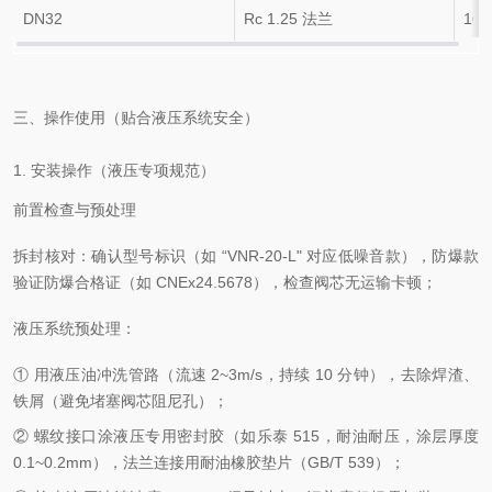
DN32
Rc 1.25 法兰
160
三、操作使用（贴合液压系统安全）
1. 安装操作（液压专项规范）
前置检查与预处理
拆封核对：确认型号标识（如 “VNR-20-L" 对应低噪音款），防爆款
验证防爆合格证（如 CNEx24.5678），检查阀芯无运输卡顿；
液压系统预处理：
① 用液压油冲洗管路（流速 2~3m/s，持续 10 分钟），去除焊渣、
铁屑（避免堵塞阀芯阻尼孔）；
② 螺纹接口涂液压专用密封胶（如乐泰 515，耐油耐压，涂层厚度
0.1~0.2mm），法兰连接用耐油橡胶垫片（GB/T 539）；