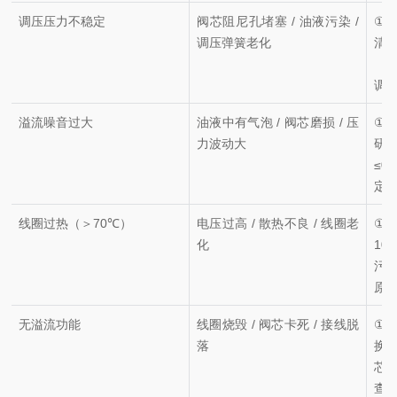
调压压力不稳定
阀芯阻尼孔堵塞 / 油液污染 /
① 
调压弹簧老化
清
（N
调
溢流噪音过大
油液中有气泡 / 阀芯磨损 / 压
①
力波动大
研
≤0
定
线圈过热（＞70℃）
电压过高 / 散热不良 / 线圈老
① 
化
1
污
原
无溢流功能
线圈烧毁 / 阀芯卡死 / 接线脱
①
落
换
芯
查