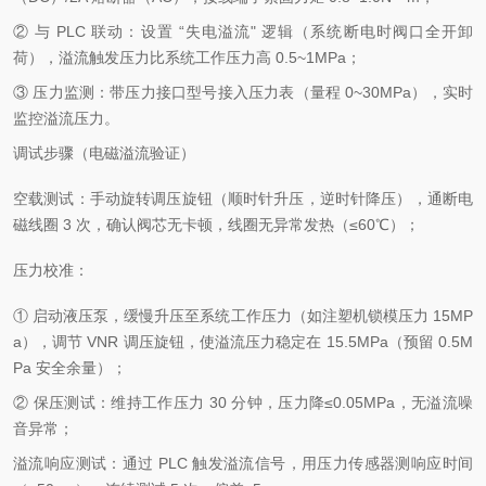
② 与 PLC 联动：设置 “失电溢流" 逻辑（系统断电时阀口全开卸
荷），溢流触发压力比系统工作压力高 0.5~1MPa；
③ 压力监测：带压力接口型号接入压力表（量程 0~30MPa），实时
监控溢流压力。
调试步骤（电磁溢流验证）
空载测试：手动旋转调压旋钮（顺时针升压，逆时针降压），通断电
磁线圈 3 次，确认阀芯无卡顿，线圈无异常发热（≤60℃）；
压力校准：
① 启动液压泵，缓慢升压至系统工作压力（如注塑机锁模压力 15MP
a），调节 VNR 调压旋钮，使溢流压力稳定在 15.5MPa（预留 0.5M
Pa 安全余量）；
② 保压测试：维持工作压力 30 分钟，压力降≤0.05MPa，无溢流噪
音异常；
溢流响应测试：通过 PLC 触发溢流信号，用压力传感器测响应时间