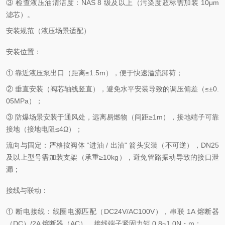
③ 检查液压油清洁度：NAS 8 级及以上（污染度超标需加装 10μm
滤芯）。
安装规范（液压场景适配）
安装位置：
① 靠近液压泵出口（距离≤1.5m），便于快速溢流卸荷；
② 垂直安装（阀芯轴线竖直），避免水平安装导致的调压偏差（≤±0.
05MPa）；
③ 防爆场景安装于通风处，远离易燃物（间距≥1m），接地端子可靠
接地（接地电阻≤4Ω）；
流向与固定：严格按阀体 “进油 / 出油" 箭头安装（不可逆），DN25
及以上型号需加装支架（承重≥10kg），避免管路振动导致的接口泄
漏；
接线与联动：
① 断电接线：线圈电源匹配（DC24V/AC100V），串联 1A 熔断器
（DC）/2A 熔断器（AC），接线端子紧固力矩 0.8~1.0N・m；