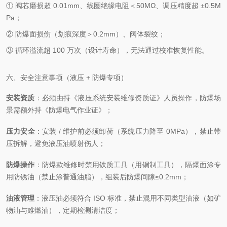
① 阀芯磨损超 0.01mm、线圈绝缘电阻＜50MΩ、调压精度超 ±0.5M
Pa；
② 防爆面损伤（划痕深度＞0.2mm）、阀体裂纹；
③ 循环溢流超 100 万次（设计寿命），无法通过校准恢复性能。
六、安全注意事项（液压 + 防爆专项）
安装资质
：必须由持《液压系统安装维修资质证》人员操作，防爆场
景需额外持《防爆电气作业证》；
压力安全
：安装 / 维护前必须卸荷（系统压力降至 0MPa），禁止带
压拆解，避免液压油喷射伤人；
防爆操作
：防爆款维修时禁用铁质工具（用铜制工具），隔爆面涂专
用防锈油（禁止涂普通油脂），组装后防爆间隙≤0.2mm；
油液管理
：液压油必须符合 ISO 标准，禁止混用不同类型油液（如矿
物油与难燃油），定期检测清洁度；