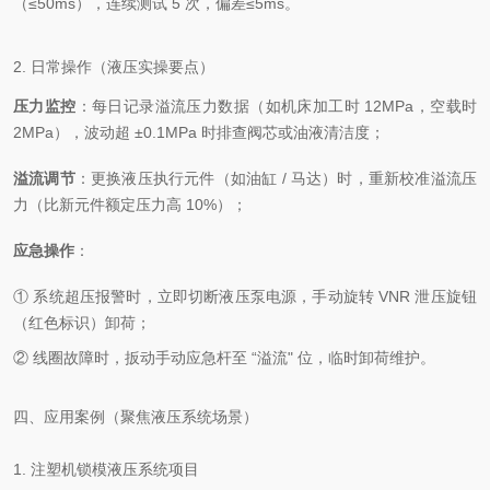
（≤50ms），连续测试 5 次，偏差≤5ms。
2. 日常操作（液压实操要点）
压力监控
：每日记录溢流压力数据（如机床加工时 12MPa，空载时
2MPa），波动超 ±0.1MPa 时排查阀芯或油液清洁度；
溢流调节
：更换液压执行元件（如油缸 / 马达）时，重新校准溢流压
力（比新元件额定压力高 10%）；
应急操作
：
① 系统超压报警时，立即切断液压泵电源，手动旋转 VNR 泄压旋钮
（红色标识）卸荷；
② 线圈故障时，扳动手动应急杆至 “溢流" 位，临时卸荷维护。
四、应用案例（聚焦液压系统场景）
1. 注塑机锁模液压系统项目