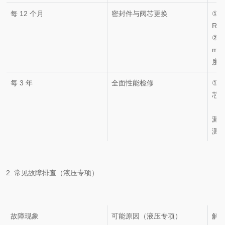
每 12 个月
密封件与阀芯更换
① 
R-
② 
m
度（
每 3 年
全面性能检修
①
芯
（3
漏
测
2. 常见故障排查（液压专项）
故障现象
可能原因（液压专项）
解