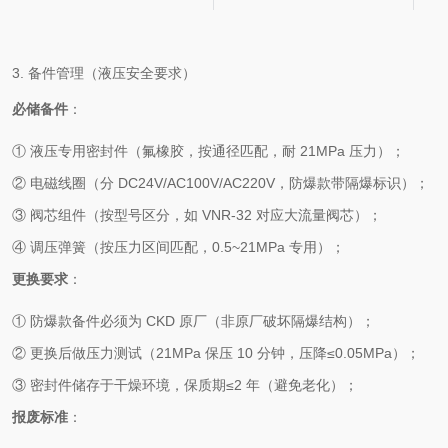
3. 备件管理（液压安全要求）
必储备件
：
① 液压专用密封件（氟橡胶，按通径匹配，耐 21MPa 压力）；
② 电磁线圈（分 DC24V/AC100V/AC220V，防爆款带隔爆标识）；
③ 阀芯组件（按型号区分，如 VNR-32 对应大流量阀芯）；
④ 调压弹簧（按压力区间匹配，0.5~21MPa 专用）；
更换要求
：
① 防爆款备件必须为 CKD 原厂（非原厂破坏隔爆结构）；
② 更换后做压力测试（21MPa 保压 10 分钟，压降≤0.05MPa）；
③ 密封件储存于干燥环境，保质期≤2 年（避免老化）；
报废标准
：