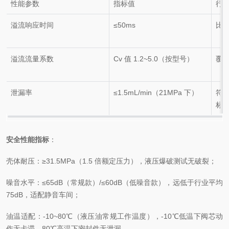
性能参数
指标值
行
溢流响应时间
≤50ms
比传
溢流流量系数
Cv 值 1.2~5.0（按型号）
覆
泄漏率
≤1.5mL/min（21MPa 下）
符合
标
安全性能指标
：
壳体耐压：≥31.5MPa（1.5 倍额定压力），液压爆破测试无破裂；
噪音水平：≤65dB（常规款）/≤60dB（低噪音款），远低于行业平均
75dB，适配静音车间；
油温适配：-10~80℃（液压油常规工作温度），-10℃低温下阀芯动
作无卡滞，80℃高温下密封件无泄漏。