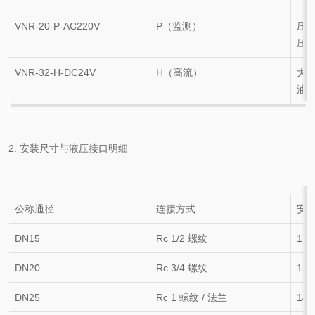
VNR-20-P-AC220V
P（监测）
压
压
VNR-32-H-DC24V
H（高流）
大流
油
2. 安装尺寸与液压接口明细
公称通径
连接方式
安
DN15
Rc 1/2 螺纹
110
DN20
Rc 3/4 螺纹
125
DN25
Rc 1 螺纹 / 法兰
140