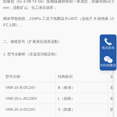
防爆款（Ex d IIB T4 Gb）线圈隔爆腔铸铝一体成型，防爆间隙≤0.2
mm，适配矿山、化工液压场景；
阀体带散热筋，21MPa 工况下线圈温升≤30℃（远低于 B 级绝缘 13
0℃上限）。
二、规格型号（扩展液压场景适配）
电话咨询
1. 型号全解析（含溢流功能定制）
扫码加微信
型号示例
结构标识
定
VNR-15-B-DC24V
B（标准）
基础
VNR-20-L-AC100V
L（低噪）
低噪
VNR-25-S-DC24V
S（防爆）
防爆