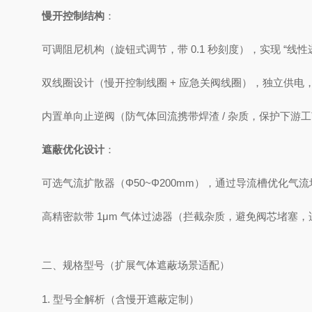
慢开控制结构
：
可调阻尼机构（旋钮式调节，带 0.1 秒刻度），实现 “线性
双线圈设计（慢开控制线圈 + 应急关阀线圈），独立供电
内置单向止逆阀（防气体回流携带焊渣 / 杂质，保护下游
遮蔽优化设计
：
可选气流扩散器（Φ50~Φ200mm），通过导流槽优化气
高精密款带 1μm 气体过滤器（拦截杂质，避免阀芯堵塞
二、规格型号（扩展气体遮蔽场景适配）
1. 型号全解析（含慢开遮蔽定制）