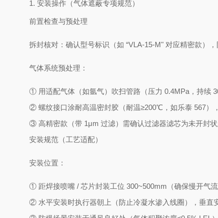
1. 安装操作（气体遮蔽专项规范）
前置检查与预处理
拆封核对：确认型号标识（如 “VLA-15-M" 对应精密款
气体系统预处理：
① 用适配气体（如氩气）吹扫管路（压力 0.4MPa，持续
② 螺纹接口涂耐高温密封胶（耐温≥200℃，如乐泰 56
③ 高精密款（带 1μm 过滤）需确认过滤器滤芯为未开封
安装规范（工艺适配）
安装位置：
① 距焊接喷嘴 / 芯片封装工位 300~500mm（确保
② 水平安装时执行器朝上（防止冷凝水渗入线圈），垂直