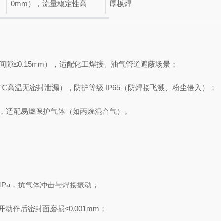
0mm），流量稳定性高
厚板焊
，防爆间隙≤0.15mm），适配化工焊接、油气管道遮蔽场景；
，70℃高温无密封泄漏），防护等级 IP65（防焊接飞溅、粉尘侵入）；
电，适配易燃保护气体（如丙烷混合气）。
76MPa，抗气体冲击与焊接振动；
开动作后密封面磨损≤0.001mm；