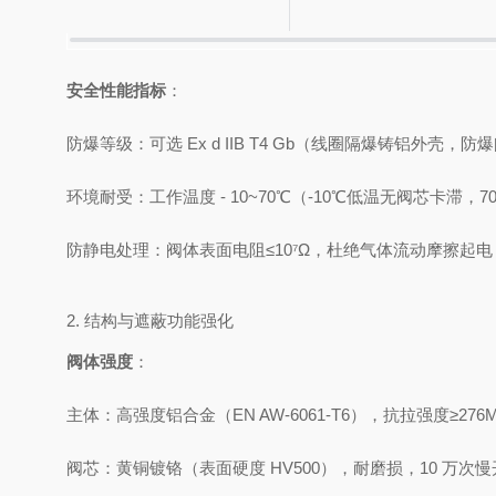
安全性能指标
：
防爆等级：可选 Ex d IIB T4 Gb（线圈隔爆铸铝外壳
环境耐受：工作温度 - 10~70℃（-10℃低温无阀芯卡滞
防静电处理：阀体表面电阻≤10⁷Ω，杜绝气体流动摩擦起
2. 结构与遮蔽功能强化
阀体强度
：
主体：高强度铝合金（EN AW-6061-T6），抗拉强度≥2
阀芯：黄铜镀铬（表面硬度 HV500），耐磨损，10 万次慢