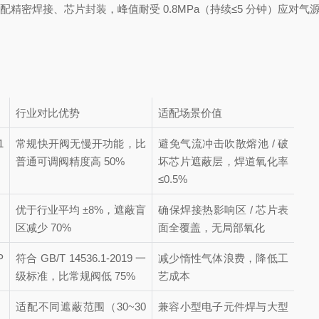
，适配精密焊接、芯片封装，峰值耐受 0.8MPa（持续≤5 分钟）应对
行业对比优势
适配场景价值
1
常规快开阀无慢开功能，比
避免气流冲击吹散熔池 / 破
普通可调阀精度高 50%
坏芯片遮蔽层，焊道氧化率
≤0.5%
优于行业平均 ±8%，遮蔽盲
确保焊接热影响区 / 芯片表
区减少 70%
面全覆盖，无局部氧化
P
符合 GB/T 14536.1-2019 一
减少惰性气体浪费，降低工
级标准，比常规阀低 75%
艺成本
适配不同遮蔽范围（30~30
兼容小型电子元件焊与大型