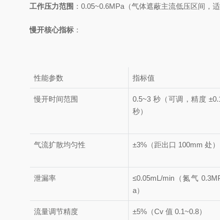
工作压力范围
：0.05~0.6MPa（气体遮蔽主流低压区间
慢开核心指标
：
性能参数
指标值
慢开时间范围
0.5~3 秒（可调，精度 ±0.
秒）
气流扩散均匀性
±3%（距出口 100mm 处）
泄漏率
≤0.05mL/min（氮气 0.3M
a）
流量调节精度
±5%（Cv 值 0.1~0.8）