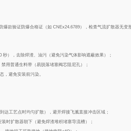
），防爆款验证防爆合格证（如 CNEx24.6789），检查气流扩散器无
 30 秒），去除焊渣、油污（避免污染气体影响遮蔽效果）；
7），禁用普通生料带（易脱落堵塞阀芯阻尼孔）；
状态，避免安装前污染。
慢开气流到达工艺点时均匀扩散），避开焊接飞溅直接冲击区域；
安装时扩散器朝下（避免焊渣堆积堵塞导流槽）；