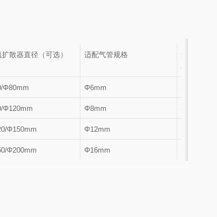
流扩散器直径（可选）
适配气管规格
最大流量（L
a）
0/Φ80mm
Φ6mm
30（Cv0.
0/Φ120mm
Φ8mm
80（Cv0.
20/Φ150mm
Φ12mm
150（Cv0
50/Φ200mm
Φ16mm
220（Cv1