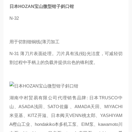
日本HOZAN宝山微型钳子斜口钳
N-32
用于切割细铜线(薄刃加工
N-31 薄刀片表面处理。刀片具有浅(锐)光洁度，可减轻切
割过程中手柄上的负载并提供出色的锋利度。
湖南中村贸易有限公司代理销售品牌: 日本TRUSCO中
山、ASADA浅田、SATO佐藤 、AMADA天田、MIYACHI
米亚基、KITZ开滋、日本阀天VENN桃太郎、YASHIYAM
A樫山工业、hondakiko本多机工泵、EIM泵、kawamoto川