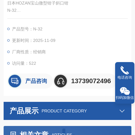
日本HOZAN宝山微型钳子斜口钳
N-32
用于切割细铜线(薄刃加工
N-31 薄刀片表面处理。刀片具有浅(锐)光洁度，可减轻切割过程
产品型号：N-32
中手柄上的负载并提供出色的锋利度。
更新时间：2025-11-09
厂商性质：经销商
访问量：522
电话咨询
13739072496
产品咨询
扫码加微信
产品展示
PRODUCT CATEGORY
相关文章