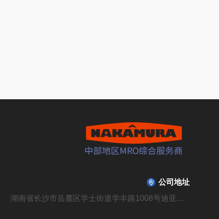
公司地址
湖南省长沙市岳麓区学士街道学丰路1008号迪亚溪谷山庄B310栋104号