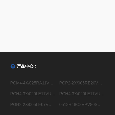
产品中心：
PGM4-4X/025RA11VU2德国力士乐Rexroth内齿轮泵R901363096
PGP2-2X/006RE20VE4德国力士乐Rexroth内齿轮泵R900932129
PGH4-3X/020LE11VU2德国力士乐Rexroth内齿轮泵R900932183
PGH4-3X/020LE11VU2德国力士乐Rexroth内齿轮泵R901283006
PGH2-2X/005LE07VU2德国力士乐Rexroth内齿轮泵R900703725
0513R18C3VPV80SM21HYB05德国力士乐Rexroth液压叶片泵0513800248