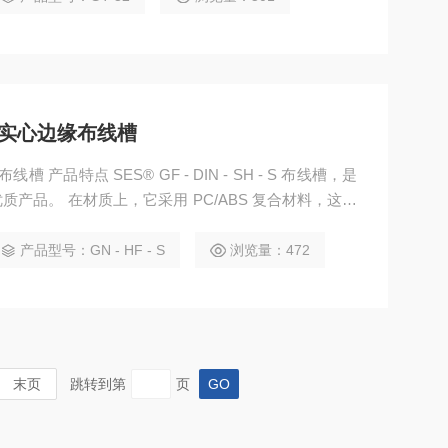
斯特林实心边缘布线槽
线槽 产品特点 SES® GF - DIN - SH - S 布线槽，是
产品。 在材质上，它采用 PC/ABS 复合材料，这种
高强度、出色的耐热性与尺寸稳定性，以及 ABS（丙烯
）的耐冲击性和易加工性，使布线槽坚固耐用，能应对外力冲
产品型号：GN - HF - S
浏览量：472
。
末页
跳转到第
页