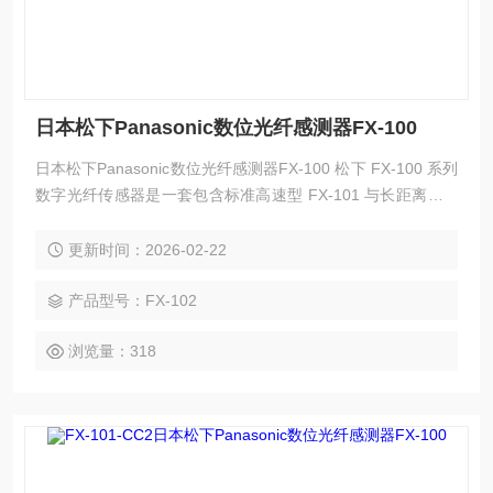
日本松下Panasonic数位光纤感测器FX-100
日本松下Panasonic数位光纤感测器FX-100 松下 FX‑100 系列
数字光纤传感器是一套包含标准高速型 FX‑101 与长距离型 F
X‑102 的完整光纤放大器体系，拥有 NPN/PNP 输出、电缆
型、连接器型等全系列衍生型号，具备超薄机身、双屏显示、
更新时间：2026-02-22
一键设定、高速响应、多重保护与强抗干扰能力，可搭配各类
光纤探头实现微小物体、透明体、远距离及高速工件的高精度
产品型号：FX-102
检测。
浏览量：318