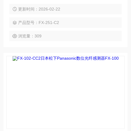
X-252 的完整光纤放大器体系，拥有 NPN/PNP 输出、电缆
型、连接器型等全系列衍生型号，以超小体积、OLED 高清显
更新时间：2026-02-22
示、智能一键教导、高速响应、强抗干扰、多重保护功能为核
心优势。
产品型号：FX-251-C2
浏览量：309