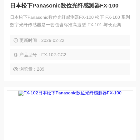
日本松下Panasonic数位光纤感测器FX-100
日本松下Panasonic数位光纤感测器FX-100 松下 FX‑100 系列
数字光纤传感器是一套包含标准高速型 FX‑101 与长距离型 F
X‑102 的完整光纤放大器体系，拥有 NPN/PNP 输出、电缆
型、连接器型等全系列衍生型号，具备超薄机身、双屏显示、
更新时间：2026-02-22
一键设定、高速响应、多重保护与强抗干扰能力，可搭配各类
光纤探头实现微小物体、透明体、远距离及高速工件的高精度
产品型号：FX-102-CC2
检测。
浏览量：289