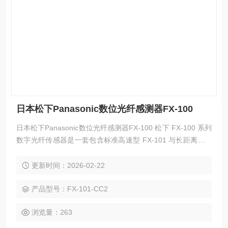
日本松下Panasonic数位光纤感测器FX-100
日本松下Panasonic数位光纤感测器FX-100 松下 FX‑100 系列
数字光纤传感器是一套包含标准高速型 FX‑101 与长距离型 F
X‑102 的完整光纤放大器体系，拥有 NPN/PNP 输出、电缆
型、连接器型等全系列衍生型号，具备超薄机身、双屏显示、
更新时间：2026-02-22
一键设定、高速响应、多重保护与强抗干扰能力，可搭配各类
光纤探头实现微小物体、透明体、远距离及高速工件的高精度
产品型号：FX-101-CC2
检测。
浏览量：263