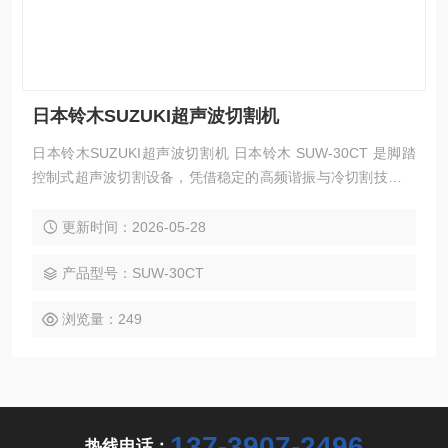
日本铃木SUZUKI超声波切割机
日本铃木SUZUKI超声波切割机 日本铃木 SUW-30CT 是脚踏
控制式超声波切割设备，凭借稳定的高频谐振与冷切割技术，
可完成各类非金属材质的精细裁切与修边作业，机身轻巧易操
作，功率可调适配多种加工需求，运行稳定维护简单，广泛适
更新时间：2026-05-28
配注塑、电子、汽车轻工、模型加工等多个行业的精细化切割
工序。
产品型号：SUW-30CT
浏览量：249
137-3907-2496
热线电话：