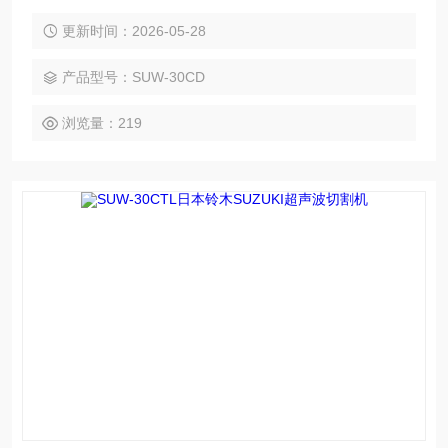
Hz 高频谐振与冷切割核心技术，搭配智能频率自动追踪、多
重电路过载保护及集成化操控设计，无需外接脚踏开关，手持
更新时间：2026-05-28
即可独立控制启停作业。
产品型号：SUW-30CD
浏览量：219