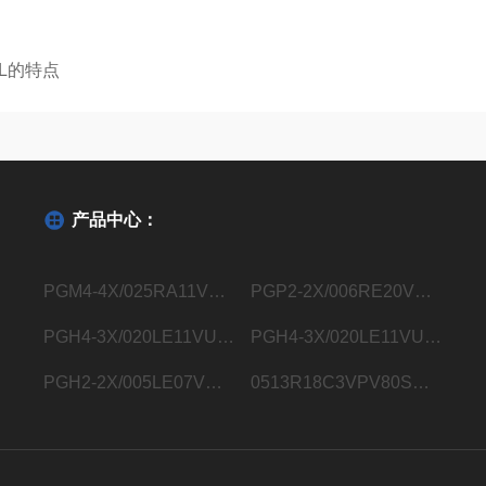
L的特点
产品中心：
PGM4-4X/025RA11VU2德国力士乐Rexroth内齿轮泵R901363096
PGP2-2X/006RE20VE4德国力士乐Rexroth内齿轮泵R900932129
PGH4-3X/020LE11VU2德国力士乐Rexroth内齿轮泵R900932183
PGH4-3X/020LE11VU2德国力士乐Rexroth内齿轮泵R901283006
PGH2-2X/005LE07VU2德国力士乐Rexroth内齿轮泵R900703725
0513R18C3VPV80SM21HYB05德国力士乐Rexroth液压叶片泵0513800248