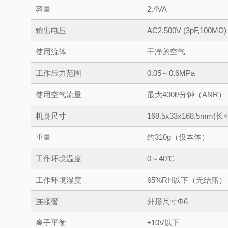
容量
2.4VA
输出电压
AC2,500V (3pF,100MΩ)
使用流体
干净的空气
工作压力范围
0.05～0.6MPa
使用空气流量
最大400ℓ/分钟（ANR）
机身尺寸
168.5x33x168.5mm
重量
约310g（仅本体）
工作环境温度
0～40℃
工作环境湿度
65%RH以下（无结露）
连接管
外形尺寸Φ6
离子平衡
±10V以下