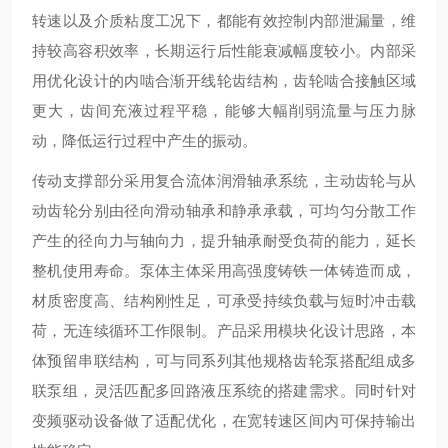
转速以及介质粘度工况下，都能有效控制内部泄漏量，维
持较高容积效率，长期运行后性能衰减幅度较小。内部采
用优化设计的内啮合渐开线轮齿结构，齿轮啮合接触区域
更大，齿间充液过程平稳，能够大幅削弱流量与压力脉
动，降低运行过程中产生的振动。
传动支撑部分采用复合流体润滑轴承系统，主动齿轮与从
动齿轮分别由径向滑动轴承和静承承载，可均匀分散工作
产生的径向力与轴向力，提升轴承耐受负荷的能力，延长
整机使用寿命。泵体主体采用高强度铸铁一体铸造而成，
材质密度高、结构刚性足，可承受持续负载与短时冲击载
荷，无连续循环工作限制。产品采用模块化设计思路，本
体预留串联结构，可与同系列其他规格齿轮泵搭配组成多
联泵组，灵活匹配多回路液压系统的搭建需求。同时针对
变频驱动设备做了适配优化，在宽转速区间内可保持输出