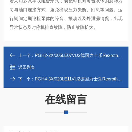
若采用多泵串联组合形式，装配时核对每台泵体的旋转方
向与油口连接方式，避免出现压力失衡、回流等问题。运
行期间定期巡检泵体的噪音、振动以及外泄漏情况，出现
异常状态及时停机排查故障，防止故障扩大。
PGH2-2X/005LE07VU2德国力士乐Rexroth内齿轮泵R900703725
上一个：
返回列表
PGH4-3X/020LE11VU2德国力士乐Rexroth内齿轮泵R900932183
下一个：
在线留言