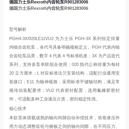
德国力士乐Rexroth内齿轮泵R901283006
德国力士乐Rexroth内齿轮泵R901283006
型号解析
PGH4-3X/020LE11VU2 为力士乐 PGH-3X 系列恒定排量
内啮合齿轮泵，各代号具备明确规格定义。PGH 代表内啮
合齿轮泵品类，数字 4 代表 4 号标准机座；3X 为产品迭代
系列，支持多泵串联组合使用；020 指代公称排量为每转
20 立方厘米；L 对应标准法兰安装结构，适配行业通用安
装接口；E11 为轴伸规格，采用标准平键轴结构，满足常
规传动装配要求；VU2 代表密封配置，选用氟橡胶密封
件，可适配多种工业液压介质，密封稳定性强。
核心技术
本款泵体搭载成熟的轴向间隙自动补偿技术，依靠液压作
用力动态调整齿轮与侧板之间的轴向间隙，在不同压力、