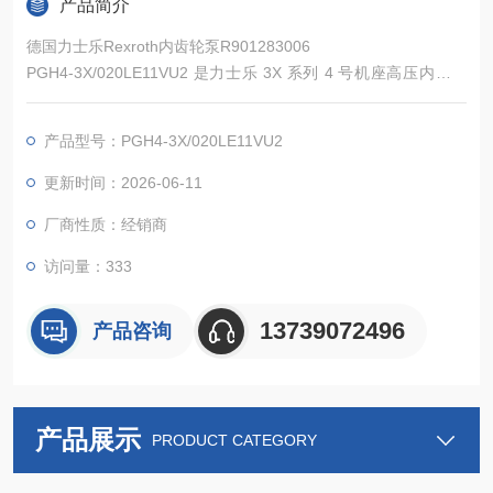
产品简介
德国力士乐Rexroth内齿轮泵R901283006
PGH4-3X/020LE11VU2 是力士乐 3X 系列 4 号机座高压内啮合
齿轮泵，公称排量 20cm³/r，采用轴向间隙补偿、内啮合齿形等
核心技术，具备高效率、低噪音、低流量脉动的特性，耐压能力
产品型号：PGH4-3X/020LE11VU2
出色，可适配多种液压介质与宽范围转速工况。
更新时间：2026-06-11
厂商性质：经销商
访问量：333
13739072496
产品咨询
产品展示
PRODUCT CATEGORY