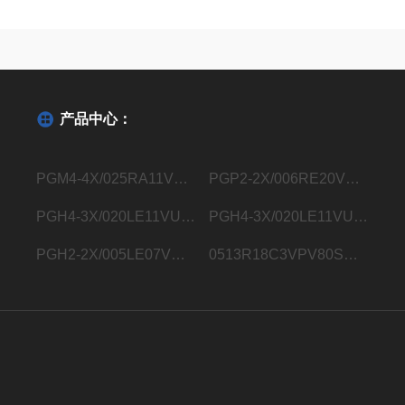
产品中心：
PGM4-4X/025RA11VU2德国力士乐Rexroth内齿轮泵R901363096
PGP2-2X/006RE20VE4德国力士乐Rexroth内齿轮泵R900932129
PGH4-3X/020LE11VU2德国力士乐Rexroth内齿轮泵R900932183
PGH4-3X/020LE11VU2德国力士乐Rexroth内齿轮泵R901283006
PGH2-2X/005LE07VU2德国力士乐Rexroth内齿轮泵R900703725
0513R18C3VPV80SM21HYB05德国力士乐Rexroth液压叶片泵0513800248