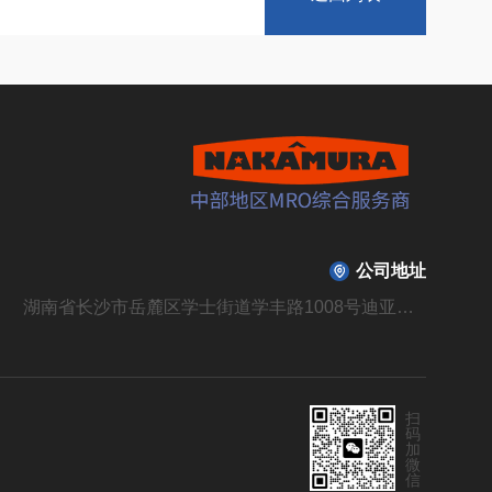
公司地址
湖南省长沙市岳麓区学士街道学丰路1008号迪亚溪谷山庄B310栋104号
扫
码
加
微
信