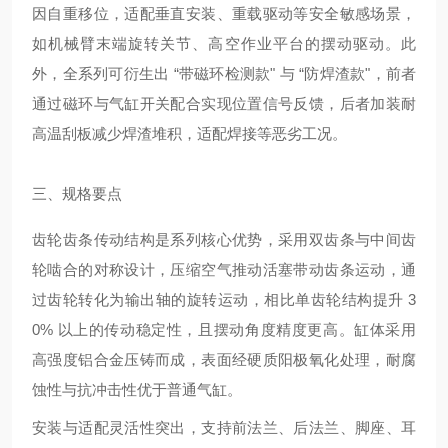
因自重移位，适配垂直安装、重载驱动等安全敏感场景，
如机械臂末端旋转关节、高空作业平台的摆动驱动。此
外，全系列可衍生出 “带磁环检测款" 与 “防焊渣款"，前者
通过磁环与气缸开关配合实现位置信号反馈，后者加装耐
高温刮板减少焊渣堆积，适配焊接等恶劣工况。
三、规格要点
齿轮齿条传动结构是系列核心优势，采用双齿条与中间齿
轮啮合的对称设计，压缩空气推动活塞带动齿条运动，通
过齿轮转化为输出轴的旋转运动，相比单齿轮结构提升 3
0% 以上的传动稳定性，且摆动角度精度更高。缸体采用
高强度铝合金压铸而成，表面经硬质阳极氧化处理，耐腐
蚀性与抗冲击性优于普通气缸。
安装与适配灵活性突出，支持前法兰、后法兰、脚座、耳