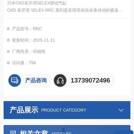
日本CKD喜开理SELEX摆动气缸
CKD 喜开理 SELEX RRC 系列是采用双齿轮齿条传动的紧凑型摆
动气缸，缸径覆盖 φ20-100mm，摆动角度 0°-270° 可调，以双
作用驱动在 0.2-0.7MPa 压力下输出 8-250N・m 扭矩。核心通
产品型号：RRC
过齿轮齿条啮合实现高精度摆动，RRC-T 款带弹簧制动机构防负
载坠落。
更新时间：2025-11-11
厂商性质：经销商
访问量：794
13739072496
产品咨询
产品展示
PRODUCT CATEGORY
相关文章