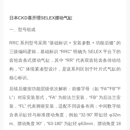
日本CKD喜开理SELEX摆动气缸
一、型号组成
RRC 系列型号采用 “基础标识 + 安装参数 + 功能后缀" 的
三级编码逻辑，基础标识 “RRC" 明确为 SELEX 平台下的
齿轮齿条式摆动气缸，其中 “RR" 代表双齿轮齿条传动结
构，“C" 体现紧凑型设计，是该系列区别于叶片式气缸的
核心标识。
后续后缀按功能层级依次解析：前缀字母（如 “FA"“FB"“F
L"）对应安装形式，“FA" 为前法兰安装，“FB" 为后法兰安
装，“FL" 代表脚座安装，适配不同设备布局；中间数字组
合表示缸径与标准摆动角度，例如 “32-90" 即缸径 φ32m
m、摆动角度 90°，“63-180" 为缸径 φ63mm、摆动角度 18