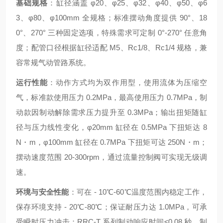
基础规格
：缸径涵盖 φ20、φ25、φ32、φ40、φ50、φ6
3、φ80、φ100mm 全规格；标准摆动角度提供 90°、18
0°、270° 三种固定选项，特殊需求可定制 0°-270° 任意角
度；配管口径根据缸径适配 M5、Rc1/8、Rc1/4 规格，兼
容常规气动管路系统。
运行性能
：动作方式均为双作用型，使用流体为压缩空
气，标准款使用压力 0.2MPa，最高使用压力 0.7MPa，制
动款因制动解除需求压力提升至 0.3MPa；输出扭矩随缸
径与压力线性变化，φ20mm 缸径在 0.5MPa 下扭矩达 8
N・m，φ100mm 缸径在 0.7MPa 下扭矩可达 250N・m；
摆动速度范围 20-300rpm，通过流量控制阀可实现无级调
速。
环境与安全性能
：可在 - 10℃-60℃温度范围内稳定工作，
保存环境支持 - 20℃-80℃；保证耐压力达 1.0MPa，可承
受瞬时压力冲击；RRC-T 系列制动响应时间≤0.08 秒，制