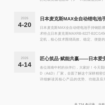
与一体化铠装结构，兼顾稳定性、耐用性
工业设备、管道、模具等温度监测场景，全
实用性能，无冗余设计，其核心技术特点
2026
精度控制技术：该传感器以铂电阻（Pt1
4-20
日本麦克斯MAX全自动锂电池手持钢筋绑定机RB
金通电后电阻值随温度变化的特性...
术特点日本麦克斯MAXRB-822T-B2C/
定机，核心技术围绕高效、稳定、便捷的
项专属优化技术，兼顾作业效率与绑定
景，具体技术特点如下：双轮驱动核心
统，对送丝、拉回、扭转三大动作进行全
2026
同，大幅缩短绑定耗时，单次绑定仅需0.7秒
4-14
各位湖南中村的伙伴们，大家好！今天我
状态下平均），相较...
D（A&D）厂家，全面了解这个深耕精密
详细解读其核心产品的优势、功能及应
识、使用相关产品，实现工作效率与品质
视、控制、检测仪器生产商，爱安德AND
核心理念，用专业技术赋能各行业发展，
求高度契合。首先，让我们深入了解日本
共 724 条记录，当前 8