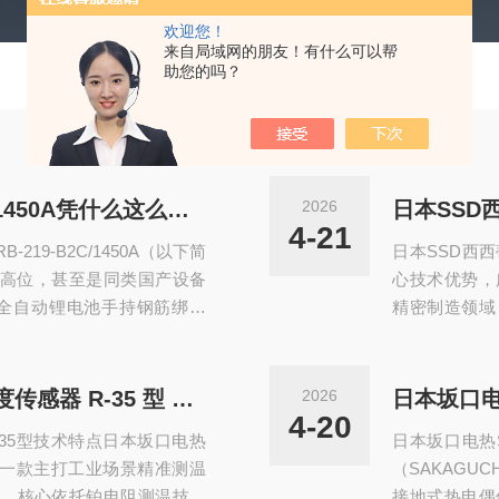
欢迎您！
来自局域网的朋友！有什么可以帮
助您的吗？
日本麦克斯MAX RB-219-B2C/1450A凭什么这么贵？
2026
日本SSD
4-21
19-B2C/1450A（以下简
日本SSD西
行业高位，甚至是同类国产设备
心技术优势，
是全自动锂电池手持钢筋绑定
精密制造领域
克斯这款设备凭什么能卖出
及安全适配展
垒、选材标准、进口成本、
术，性能更稳
备的深度对比，我们能清晰
点，相较于传
日本坂口电热 SAKAGUCHI 温度传感器 R-35 型 技术特点
2026
双丝垄断vs国产单丝为主，
扫特性，有效
4-20
-35型技术特点日本坂口电热
日本坂口电热S
化问题。该技
，是一款主打工业场景精准测温
（SAKAGU
，核心依托铂电阻测温技术
接地式热电偶