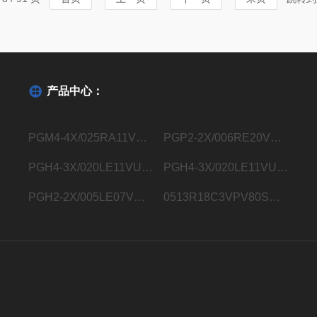
本东...
领域，是各类精
产品中心：
PGM4-4X/025RA11VU2德国力士乐Rexroth内齿轮泵R901363096
PGP2-2X/006RE20VE4德国力士乐Rexroth内齿轮泵R900932129
PGH4-3X/020LE11VU2德国力士乐Rexroth内齿轮泵R900932183
PGH4-3X/020LE11VU2德国力士乐Rexroth内齿轮泵R901283006
PGH2-2X/005LE07VU2德国力士乐Rexroth内齿轮泵R900703725
0513R18C3VPV80SM21HYB05德国力士乐Rexroth液压叶片泵0513800248