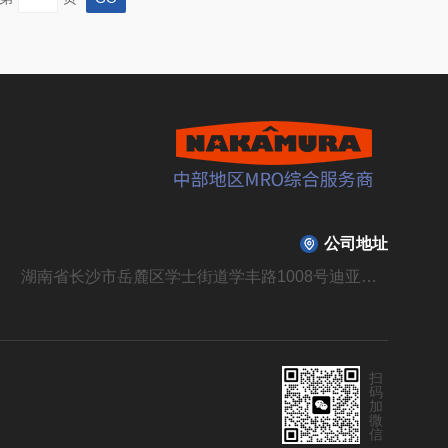
密设备的核心光源组件，...
公司地址
湖南省长沙市岳麓区学士街道学丰路1008号迪亚溪谷山庄B310栋104号
扫
码
加
微
信