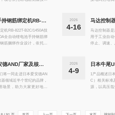
与适配性，广泛应用于各类
的制造工艺和
程遵循JIS标准生产，聚焦
下，全程贴合
详细如下：核心测温原理与
温原理与核心
日本麦克斯MAX全自动锂电池手持钢筋绑定机RB-822T-B2C/1450A
2026
马达控制
00）为核心测温元件，基于白
两种不同金属
4-16
-822T-B2C/1450A技
马达控制器是
当测量端（热端
1450A全自动锂电池手持钢筋绑
用于工业自动
钢筋捆绑作业设计，依托多
停止、调速、
质量，适配各类建筑施工场
达控制器的主
技术采用麦克斯双轮驱动系
操作安全。2
面优化，实现三动作同步协
转：实现电动
匠心筑品·赋能共赢——日本爱安德AND厂家及核心产品详解
2026
日本牛尾U
（D22×D22钢筋、满充电
测电动机的运
4-9
们将一同走进日本爱安德AN
1产品概述日本
流电动机控制对
仪器领域近半个世纪的品牌，
C）相关标准
用场景，助力大家更好地认
源，以高压氙
的双重提升。作为测定、监
过5毫米），
始终以“精准、耐用、智能”为
近日光、高亮
也与我们湖南中村的发展需
nm）到红外
爱安德AND厂家的实力与底
广泛应用于科
 / 91 页
首页
上一页
下一页
末页
跳转到