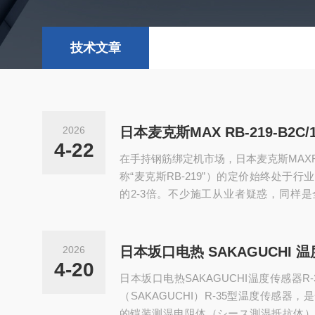
技术文章
2026
4-22
在手持钢筋绑定机市场，日本麦克斯MAXRB-2
称“麦克斯RB-219”）的定价始终处于
的2-3倍。不少施工从业者疑惑，同样
机，能完成小径至常规中径钢筋绑扎，麦
高价？其实，价格差异的背后，是技术壁
品牌保障等多方面的差距，结合与国产设
2026
看懂其定价逻辑。一、核心技术：麦克斯
4-20
日本坂口电热SAKAGUCHI温度传感器R
效率与牢固度差距显著技术实力是...
（SAKAGUCHI）R-35型温度传感器
的铠装测温电阻体（シース測温抵抗体）