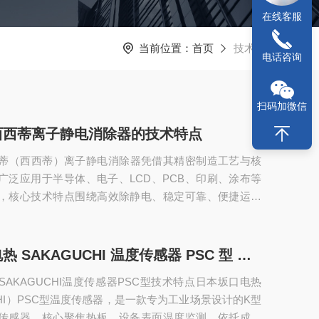
在线客服
当前位置：
首页
技术文章
电话咨询
扫码加微信
西西蒂离子静电消除器的技术特点
西蒂（西西蒂）离子静电消除器凭借其精密制造工艺与核
广泛应用于半导体、电子、LCD、PCB、印刷、涂布等
，核心技术特点围绕高效除静电、稳定可靠、便捷运维
开，具体如下：一、核心电离技术：HDC-AC专属技
定搭载SSD专属HDC-AC电离技术，作为其核心技术亮
统电离方式，可大幅降低放电针磨损率，实现长期免清
日本坂口电热 SAKAGUCHI 温度传感器 PSC 型 技术特点
避免因电极针劣化导致的除静电效率下降和离子平衡恶
AKAGUCHI温度传感器PSC型技术特点日本坂口电热
术通过优化脉冲与电压控制，确保离子...
CHI）PSC型温度传感器，是一款专为工业场景设计的K型
传感器，核心聚焦热板、设备表面温度监测，依托成熟