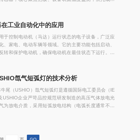
稳定性能，适配多种工业生产场景，其核心技术特点如
工业测温需求，无冗余设计，兼顾实用性和稳定性：测
技术：采用K型热电偶测温原理，依托塞贝克效应，通过
器在工业自动化中的应用
导体（正极镍铬合金、负极镍硅合金）组成闭合回路，
用于控制电动机（马达）运行状态的电子设备，广泛应
）与参考端（冷端）存在温度...
化、家电、电动车辆等领域。它的主要功能包括启动、
反转和保护电动机，确保电动机在最佳状态下运行。马
要功能：1.启动与停止：控制电动机的启动和停止，确保
.调速：调节电动机的转速，以适应不同工况的需求。3.反
机的正反转，便于设备的灵活操作。4.保护功能：实时监
SHIO氙气短弧灯的技术分析
行状态，防止过载、短路和过热等故障。工作原理：1.直
牛尾（USHIO）氙气短弧灯是遵循国际电工委员会（IE
于直流电动机，常通过改变电压...
及USHIO企业严苛品控规范研发制造的高压气体放电光
气为放电介质，采用短弧放电结构（电弧长度通常不超
是第三代人工光源的核心代表产品。其核心特性为光谱接
度、高色温、高稳定性、瞬态启动，可实现从紫外（200
（2500nm）的连续光谱输出，发光效率高、寿命稳定，
研检测、医疗设备、工业制造、投影显示、航空航天等
第
页