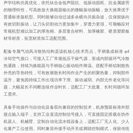
声学结构仿真优化，依托钛合金低声阻抗、低振动损耗、抗金属疲劳
的物理特性，可高效放大换能器输出的微幅振动振幅，放大效果优于
普通标准版机型。同时能够自动过滤多余横向共振杂波，仅保留纵向
有效切割振动，让刀头切割动力更加集中，穿透力更强，可顺畅应对
常规机型难以加工的厚泡棉、多层复合材料、加厚橡胶、硬质塑胶板
材等材质，拓宽材质加工适配范围。
配备专属气动风冷散热结构是该机核心技术亮点，手柄集成标准 φ4
冷却空气接口，可接入工厂常规低压干燥气源，形成内部循环气冷散
热通路，持续为换能器与手柄核心振动组件降温。搭配手柄铝制散热
外壳的导热特性，可有效驱散长时间作业产生的积聚热量，抑制部件
温升，避免因持续工作出现功率下滑、振动减弱、内部元件老化等问
题，大幅延长不间断连续作业时长，适配工厂大批量、长时间循环加
工需求。
具备手动操作与自动化设备双向兼容的控制技术，机身预留标准外部
接点输入端子，支持工业直流控制信号接入，可直接固定搭载在协作
机器人、机械臂、定制自动化流水线设备上，适配工厂无人化、少人
化量产工位使用。同时兼容外接手动开关或脚踏控制模式，保留传统