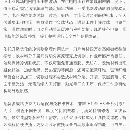
应工业现场电网电压小幅波动，在供电电压存在常规偏差的工况下，
依旧稳定锁定谐振频率与额定输出功率，不受电网波动影响切割稳定
性。电路系统集成过载、过热、短路、过流实时监测保护机制，全天
候采集工作电流、机身温度与负载状态，遇到工件卡顿过载、电路异
常、温度超标时，自动启动限流缓冲与停机防护，规避核心电路、压
电换能器烧毁损坏，提升整机运行安全性与使用寿命。
依托升级优化的冷切割物理作用技术，刀片每秒四万次高频微幅往复
振动，以材料分子层间剪切分离原理完成切割，作业摩擦产热极低，
始终保持冷切割状态。不仅可避免普通塑胶、无纺布、发泡材料出现
融化粘连、边缘焦黑、受热变形等问题，还可适配碳纤维、玻璃纤维
等复合材质加工，切割过程不会造成材料分层、开裂、表层脱落，切
面平整光洁，无需后续人工打磨、抛光等二次工序，保持工件原有结
构与外观质感。
配备多规格快换刀片适配与免校准技术，兼容 H1 至 H5 全系列原厂
刀片，覆盖不同长度、厚度的切割规格，可满足精细修边、直线裁
断、镂空造型等多样加工需求。刀片采用卡扣式免工具快装结构，拆
装流程简便快捷，更换刀片后依托设备自动频率追踪功能，可自主匹