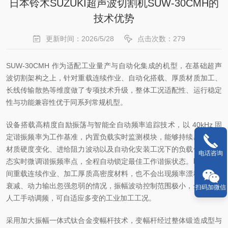
日本铃木SUZUKI超声波切割机SUW-30CMH的
技术优势
更新时间：2026/5/28
点击次数：279
SUW-30CMH 作为适配工业量产与自动化集成的机型，在基础超声
波切割架构之上，针对重载连续作业、自动化搭载、厚质材质加工、
长线传输散热等维度做了专项技术升级，整体工况适配性、运行稳定
性与功能兼容性优于同系列常规机型。
设备搭载高精度自励振荡与智能全自动频率追踪技术，以 40kHz 固
定谐振频率为工作基准，内置负载实时监测模块，能够持续感知切割
材质硬度变化、进给阻力波动以及自动化安装工况下的负载偏移，动
电话咨询
态实时微调谐振频率点，全程自动锁定最佳工作谐振状态。即便长时
间重载连续作业、加工厚质高密度材料，也不会出现频率漂移、振动
衰减、动力输出忽强忽弱的情况，振幅波动控制范围极小，全程无需
扫码加微信
人工手动调频，可自适应多变的工业加工工况。
采用加大振幅一体式钛合金变幅杆技术，变幅杆经过整体锻造成型与