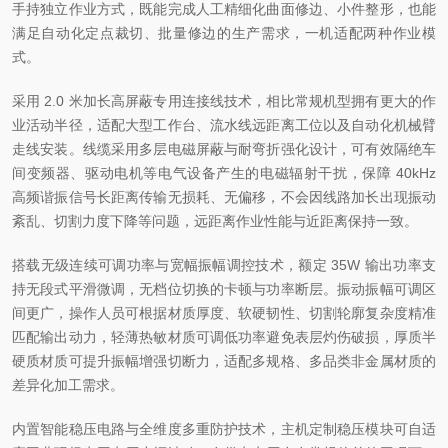
手持独立作业方式，既能完成人工精细化曲面修边、小件整形，也能
满足自动化定点裁切、批量修边的生产需求，一机适配两种作业模
式。
采用 2.0 米加长高屏蔽专用连接线技术，相比常规机型拥有更大的作
业活动半径，适配大型工作台、流水线远距离工位以及自动化机械臂
走线安装。线缆采用多层电磁屏蔽与耐弯折强化设计，可有效隔绝车
间变频器、驱动电机等电气设备产生的电磁辐射干扰，保障 40kHz
高频谐振信号长距离传输无损耗、无偏移，不会因线路加长出现振动
紊乱、切割力度下降等问题，远距离作业性能与近距离保持一致。
搭载无级连续可调功率与宽幅振幅调控技术，额定 35W 输出功率支
持无段式平滑微调，无档位切换的卡顿与功率断层。振动振幅可调区
间更广，操作人员可根据材质厚度、软硬韧性、切割轮廓复杂度精准
匹配输出动力，轻薄热敏材质可调低功率避免表层灼伤破损，厚质半
硬质材质可提升振幅增强切断力，适配多规格、多品类非金属材质的
差异化加工需求。
内置智能稳压电路与全维度多重防护技术，主机定制稳压模块可自适