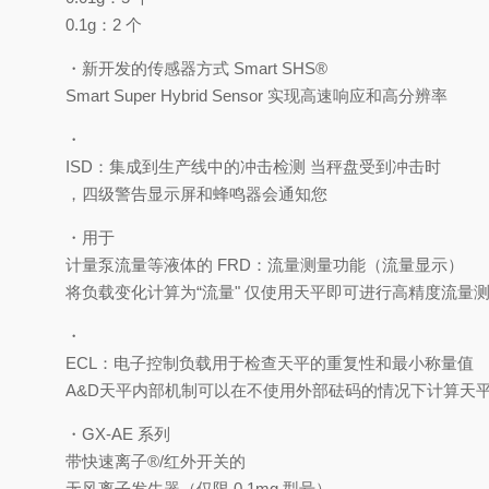
0.1g：2 个
・新开发的传感器方式 Smart SHS®
Smart Super Hybrid Sensor 实现高速响应和高分辨率
・
ISD：集成到生产线中的冲击检测 当秤盘受到冲击时
，四级警告显示屏和蜂鸣器会通知您
・用于
计量泵流量等液体的 FRD：流量测量功能（流量显示）
将负载变化计算为“流量" 仅使用天平即可进行高精度流量
・
ECL：电子控制负载用于检查天平的重复性和最小称量值
A&D天平内部机制可以在不使用外部砝码的情况下计算天平的
・GX-AE 系列
带快速离子®/红外开关的
无风离子发生器（仅限 0.1mg 型号）