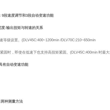
3: 9段速度调节和3段自动变速功能
宽度:输出扭矩与转速的关系
等级设置。(DLV45C:400~1200min /DLV70C:210~650min
T紧固时，即使在低速下也支持高扭矩紧固。(DLV45C:400min 时最大3N·m
:具有自动变速功能
:两种测量方法