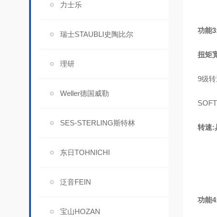
力士乐
功
能
瑞士STAUBLI史陶比尔
扭矩
理研
9级转速
Weller德国威勒
SOF
SES-STERLING斯特林
转速
东日TOHNICHI
泛音FEIN
功能4
宝山HOZAN