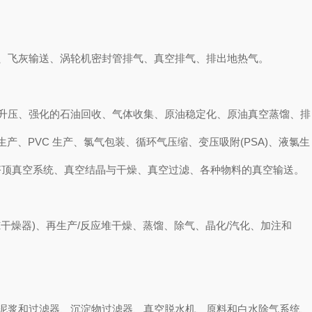
、飞灰输送、涡轮机密封管排气、真空排气、排出地热气。
升压、强化的石油回收、气体收集、原油稳定化、原油真空蒸馏、排
产、PVC 生产、氯气包装、循环气压缩、变压吸附(PSA)、液氯生
塔顶真空系统、真空结晶与干燥、真空过滤、各种物料的真空输送。
干燥器)、再生产/反应堆干燥、蒸馏、除气、晶化/汽化、加注和
泥浆和过滤器、沉淀物过滤器、真空脱水机、原料和白水除气系统、