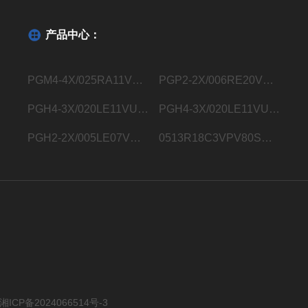
产品中心：
PGM4-4X/025RA11VU2德国力士乐Rexroth内齿轮泵R901363096
PGP2-2X/006RE20VE4德国力士乐Rexroth内齿轮泵R900932129
PGH4-3X/020LE11VU2德国力士乐Rexroth内齿轮泵R900932183
PGH4-3X/020LE11VU2德国力士乐Rexroth内齿轮泵R901283006
PGH2-2X/005LE07VU2德国力士乐Rexroth内齿轮泵R900703725
0513R18C3VPV80SM21HYB05德国力士乐Rexroth液压叶片泵0513800248
湘ICP备2024066514号-3