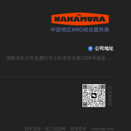
公司地址
湖南省长沙市岳麓区学士街道学丰路1008号迪亚溪谷山庄B310栋104号
扫
码
加
微
信
技术支持：
化工仪器网
管理登录
sitemap.xml