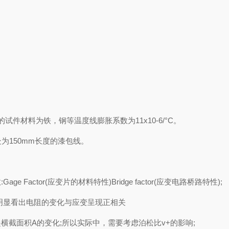
应的试件材料为铁，钢等温度线膨胀系数为11x10-6/°C。
处为150mm长度的漆包线。
actor(应变片的材料特性)Bridge factor(应变电路桥路特性);
明显看出电阻的变化与应变呈现正相关
截面积A的变化;所以实际中，需要考虑泊松比v+的影响;