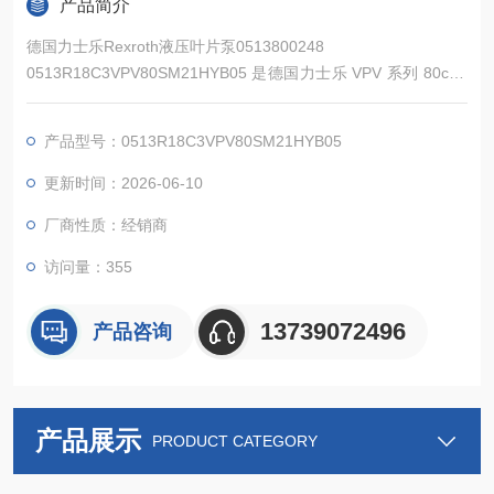
产品简介
德国力士乐Rexroth液压叶片泵0513800248
0513R18C3VPV80SM21HYB05 是德国力士乐 VPV 系列 80cm³
排量的先导式变量叶片泵，采用双偏心定子环与叶片卸荷技术，
配备双级压力控制器与流量限制器，最大工作压力 210 bar，流
产品型号：0513R18C3VPV80SM21HYB05
量 139.5 L/min，具备低噪音、高可靠性、维护便捷等特点，采
用 HYB05 高性能密封系统，适配更严苛工况。
更新时间：2026-06-10
厂商性质：经销商
访问量：355
13739072496
产品咨询
产品展示
PRODUCT CATEGORY