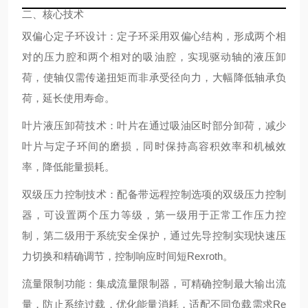
二、核心技术
双偏心定子环设计
：定子环采用双偏心结构，形成两个相
对的压力腔和两个相对的吸油腔，实现驱动轴的液压卸
荷，使轴仅需传递扭矩而非承受径向力，大幅降低轴承负
荷，延长使用寿命。
叶片液压卸荷技术
：叶片在通过吸油区时部分卸荷，减少
叶片与定子环间的磨损，同时保持高容积效率和机械效
率，降低能量损耗。
双级压力控制技术
：配备带远程控制选项的双级压力控制
器，可设置两个压力等级，第一级用于正常工作压力控
制，第二级用于系统安全保护，通过先导控制实现快速压
力切换和精确调节，控制响应时间短
Rexroth
。
流量限制功能
：集成流量限制器，可精确控制最大输出流
量，防止系统过载，优化能量消耗，适配不同负载需求
Re