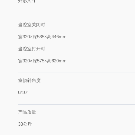
外形尺寸
当腔室关闭时
宽320×深535×高446mm
当腔室打开时
宽320×深575×高620mm
室倾斜角度
0/10°
产品质量
33公斤