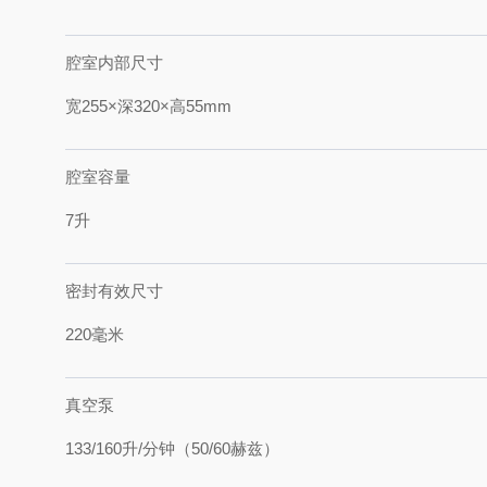
腔室内部尺寸
宽255×深320×高55mm
腔室容量
7升
密封有效尺寸
220毫米
真空泵
133/160升/分钟（50/60赫兹）