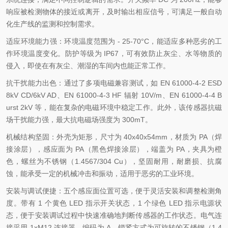
响应被检测物体的接近或离开，及时输出相应信号，可满足一般自动
化生产线的监测和控制需求。
适应环境能力强：环境温度范围为 - 25-70°C，能适应多种恶劣的工
作环境温度变化。防护等级为 IP67，可有效防止灰尘、水等物质的
侵入，即使在有灰尘、潮湿的车间内也能正常工作。
抗干扰能力出色：通过了多项电磁兼容测试，如 EN 61000-4-2 ESD
8kV CD/6kV AD、EN 61000-4-3 HF 辐射 10V/m、EN 61000-4-4 B
urst 2kV 等，能在复杂的电磁环境中稳定工作。此外，该传感器抗磁
场干扰能力强，最大抗电磁场强度为 300mT。
机械结构坚固：外壳为矩形，尺寸为 40x40x54mm，材质为 PA（焊
接涂层），感应面为 PA（黑色焊接涂层），端盖为 PA，夹具为橙
色，螺丝为不锈钢（1.4567/304 Cu），坚固耐用，耐磨损、抗腐
蚀，能承受一定的机械冲击和振动，适用于恶劣的工业环境。
安装与调试便捷：五个感应面位置可选，便于灵活安装和调整检测角
度。带有 1 个黄色 LED 指示开关状态，1 个绿色 LED 指示电源状
态，便于安装调试过程中快速准确地判断传感器的工作状态。电气连
接采用 1xM12 连接器，编码为 A，锁紧方式为可旋转的不锈钢（1.4