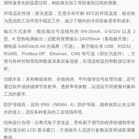
测快速变化的温度过程，例如激光加工等快速热过程的测量。
环境适应性强：探头坚固，无需冷却可耐 85℃的环境温度，能在较
为恶劣的工业环境中稳定工作，减少了额外的冷却设备需求和成本。
输出方式多样：模拟输出可选线性的 0/4-20mA、0-5/10V 以及 J
型、K 型热电偶输出；还配有报警输出 24V/50mA（集电极开路），
继电器 2x60Vdc/0.4A 光隔离（可选）。数字输出有 USB、RS232、
RS485、Profibus DP、Ethernet、CAN 等可选（部分为选件），方
便与各种控制系统和数据采集设备连接，实现远程监控和数据记录分
析。
功能丰富：具有峰值保持、谷值保持、平均值等信号处理功能，还可
通过软件或按键调节发射率、透射率等参数，以适应不同测量对象和
工况的要求。
防护等级高：达到 IP65（NEMA - 4）防护等级，能有效防止灰尘和
水的侵入，适应各种复杂的工业现场环境。
结构设计合理：分离式电子变送盒，带有易于调节的程序按键和带有
背光显示的 LCD 显示窗口，方便操作人员进行参数设置和读取测量
数据。