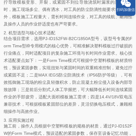
拧导致模板变形、开裂，或紧固不到位导致浇筑时漏浆的问题；同
时，施工现场多尘、偶有洒水，对工具的防尘防滴性能要求较高；此
扫码加微信
外，模板施工工程量大，需长时间连续作业，对工具的续航、耐用性
及操作人员的作业舒适度也有严苛要求。
2. 机型选型与核心技术适配
结合项目需求，选用PJ-ID152FW-B2C/1850A型号，该型号专属的F
orm Time型枠专用模式的核心优势，可精准解决塑料模板过拧破损的
行业痛点，同时适配项目的复杂施工环境与长时间作业需求。核心技
术适配要点如下：一是Form Time模式可根据中空塑料模板的材质特
性，预设紧固参数，实现扭矩与紧固时间的双重精准控制，避免过拧
或紧固不足；二是MAX IEGS防尘防滴技术（IP56防护等级），可有
效抵御施工现场的粉尘及轻微积水，防止混凝土粉尘侵入设备内部导
致故障；三是前后分割式人体工学握把，可大幅降低长时间连续紧固
作业的手部疲劳，适配大面积模板施工需求；四是14.4V/18V双电压
兼容技术，可根据模板紧固部位的差异，灵活切换电压模式，兼顾精
细操作与高效作业。
3. 应用实施过程
施工前，操作人员根据中空塑料模板的规格的材质，通过PJ-ID152F
W的Form Time模式，预设适配的紧固参数，保存至设备记忆功能，