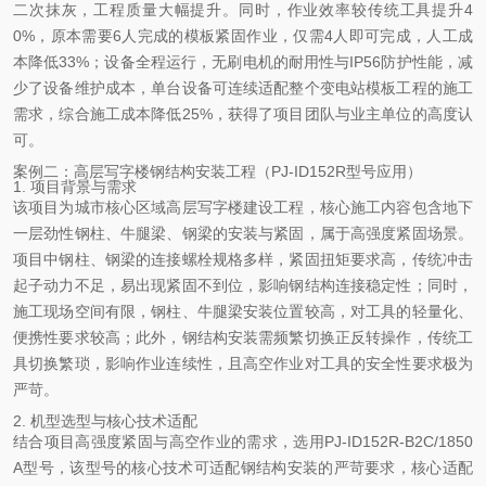
二次抹灰，工程质量大幅提升。同时，作业效率较传统工具提升4
0%，原本需要6人完成的模板紧固作业，仅需4人即可完成，人工成
本降低33%；设备全程运行，无刷电机的耐用性与IP56防护性能，减
少了设备维护成本，单台设备可连续适配整个变电站模板工程的施工
需求，综合施工成本降低25%，获得了项目团队与业主单位的高度认
可。
案例二：高层写字楼钢结构安装工程（PJ-ID152R型号应用）
1. 项目背景与需求
该项目为城市核心区域高层写字楼建设工程，核心施工内容包含地下
一层劲性钢柱、牛腿梁、钢梁的安装与紧固，属于高强度紧固场景。
项目中钢柱、钢梁的连接螺栓规格多样，紧固扭矩要求高，传统冲击
起子动力不足，易出现紧固不到位，影响钢结构连接稳定性；同时，
施工现场空间有限，钢柱、牛腿梁安装位置较高，对工具的轻量化、
便携性要求较高；此外，钢结构安装需频繁切换正反转操作，传统工
具切换繁琐，影响作业连续性，且高空作业对工具的安全性要求极为
严苛。
2. 机型选型与核心技术适配
结合项目高强度紧固与高空作业的需求，选用PJ-ID152R-B2C/1850
A型号，该型号的核心技术可适配钢结构安装的严苛要求，核心适配