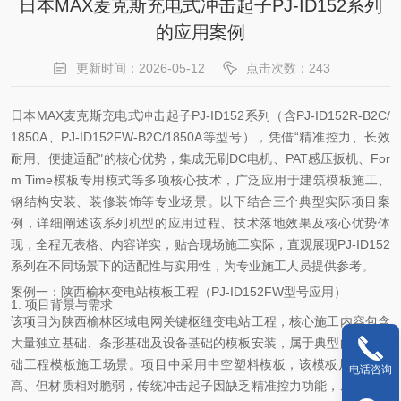
日本MAX麦克斯充电式冲击起子PJ-ID152系列
的应用案例
更新时间：2026-05-12
点击次数：243
日本MAX麦克斯充电式冲击起子PJ-ID152系列（含PJ-ID152R-B2C/
1850A、PJ-ID152FW-B2C/1850A等型号），凭借“精准控力、长效
耐用、便捷适配"的核心优势，集成无刷DC电机、PAT感压扳机、For
m Time模板专用模式等多项核心技术，广泛应用于建筑模板施工、
钢结构安装、装修装饰等专业场景。以下结合三个典型实际项目案
例，详细阐述该系列机型的应用过程、技术落地效果及核心优势体
现，全程无表格、内容详实，贴合现场施工实际，直观展现PJ-ID152
系列在不同场景下的适配性与实用性，为专业施工人员提供参考。
案例一：陕西榆林变电站模板工程（PJ-ID152FW型号应用）
1. 项目背景与需求
该项目为陕西榆林区域电网关键枢纽变电站工程，核心施工内容包含
大量独立基础、条形基础及设备基础的模板安装，属于典型的电力基
础工程模板施工场景。项目中采用中空塑料模板，该模板尺寸精度
电话咨询
高、但材质相对脆弱，传统冲击起子因缺乏精准控力功能，易出现过