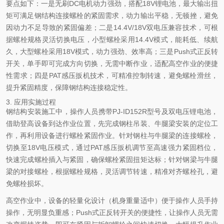
要点如下：一是无刷DC电机动力强劲，搭配18V锂电池，最大输出扭
矩可满足钢结构连接螺栓的紧固需求，动力输出平稳，无顿挫，避免
因动力不足导致的紧固偏差；二是14.4V/18V双电压兼容技术，可根
据螺栓规格灵活切换电压，小型螺栓采用14.4V模式，能耗低、续航
久，大型螺栓采用18V模式，动力强劲、效率高；三是Push式正反转
开关，单手即可完成方向切换，无需中断作业，适配高空作业的便捷
性需求；四是PAT感压扳机技术，可精准控制转速，避免螺栓滑丝，
提升紧固精度，保障钢结构连接稳定性。
3. 应用实施过程
钢结构安装施工中，操作人员携带PJ-ID152R型号及双电压锂电池，
借助登高设备到达作业位置，先完成钢柱吊装、牛腿梁安装的定位工
作，再利用设备进行螺栓紧固作业。针对钢柱与牛腿梁的连接螺栓，
切换至18V电压模式，通过PAT感压扳机调节至高速强力紧固档位，
快速完成螺栓插入与紧固，确保螺栓紧固扭矩达标；针对钢梁与牛腿
梁的对接螺栓，根据螺栓规格，灵活调节转速，精准对齐螺栓孔，避
免螺栓损坏。
高空作业中，设备的轻量化设计（机身重量适中）便于操作人员手持
操作，无明显负重感；Push式正反转开关的便捷性，让操作人员无需