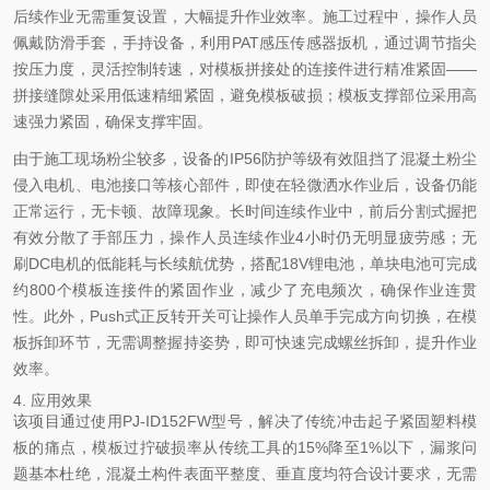
后续作业无需重复设置，大幅提升作业效率。施工过程中，操作人员
佩戴防滑手套，手持设备，利用PAT感压传感器扳机，通过调节指尖
按压力度，灵活控制转速，对模板拼接处的连接件进行精准紧固——
拼接缝隙处采用低速精细紧固，避免模板破损；模板支撑部位采用高
速强力紧固，确保支撑牢固。
由于施工现场粉尘较多，设备的IP56防护等级有效阻挡了混凝土粉尘
侵入电机、电池接口等核心部件，即使在轻微洒水作业后，设备仍能
正常运行，无卡顿、故障现象。长时间连续作业中，前后分割式握把
有效分散了手部压力，操作人员连续作业4小时仍无明显疲劳感；无
刷DC电机的低能耗与长续航优势，搭配18V锂电池，单块电池可完成
约800个模板连接件的紧固作业，减少了充电频次，确保作业连贯
性。此外，Push式正反转开关可让操作人员单手完成方向切换，在模
板拆卸环节，无需调整握持姿势，即可快速完成螺丝拆卸，提升作业
效率。
4. 应用效果
该项目通过使用PJ-ID152FW型号，解决了传统冲击起子紧固塑料模
板的痛点，模板过拧破损率从传统工具的15%降至1%以下，漏浆问
题基本杜绝，混凝土构件表面平整度、垂直度均符合设计要求，无需