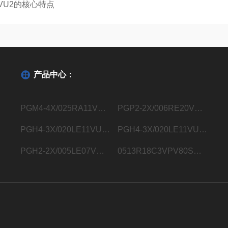
7VU2的核心特点
产品中心：
PGM4-4X/025RA11VU2德国力士乐Rexroth内齿轮泵R901363096
PGP2-2X/006RE20VE4德国力士乐Rexroth内齿轮泵R900932129
PGH4-3X/020LE11VU2德国力士乐Rexroth内齿轮泵R900932183
PGH4-3X/020LE11VU2德国力士乐Rexroth内齿轮泵R901283006
PGH2-2X/005LE07VU2德国力士乐Rexroth内齿轮泵R900703725
0513R18C3VPV80SM21HYB05德国力士乐Rexroth液压叶片泵0513800248