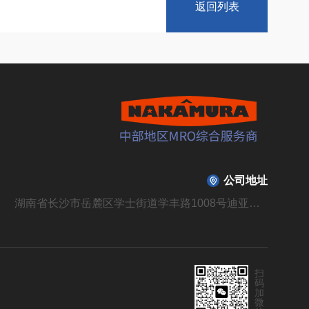
返回列表
公司地址
湖南省长沙市岳麓区学士街道学丰路1008号迪亚溪谷山庄B310栋104号
扫
码
加
微