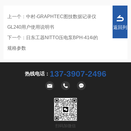
上一个：
中村-GRAPHTEC图技数据记录仪
GL240用户使用说明书
返回列
下一个：
日东工器NITTO压电泵BPH-414i的
规格参数
表
137-3907-2496
热线电话：
扫码加微信