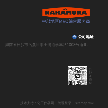
公司地址
湖南省长沙市岳麓区学士街道学丰路1008号迪亚溪谷山庄B310栋104号
扫
码
加
微
信
技术支持：
化工仪器网
管理登录
sitemap.xml