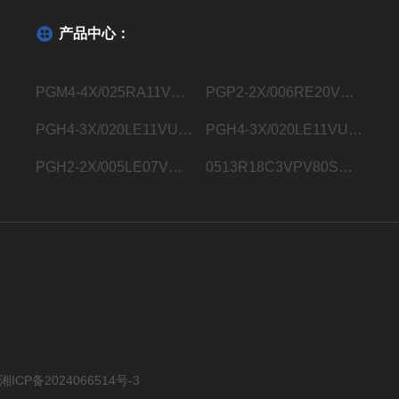
产品中心：
PGM4-4X/025RA11VU2德国力士乐Rexroth内齿轮泵R901363096
PGP2-2X/006RE20VE4德国力士乐Rexroth内齿轮泵R900932129
PGH4-3X/020LE11VU2德国力士乐Rexroth内齿轮泵R900932183
PGH4-3X/020LE11VU2德国力士乐Rexroth内齿轮泵R901283006
PGH2-2X/005LE07VU2德国力士乐Rexroth内齿轮泵R900703725
0513R18C3VPV80SM21HYB05德国力士乐Rexroth液压叶片泵0513800248
湘ICP备2024066514号-3