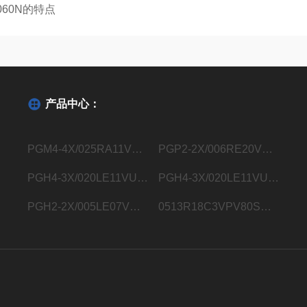
060N的特点
产品中心：
PGM4-4X/025RA11VU2德国力士乐Rexroth内齿轮泵R901363096
PGP2-2X/006RE20VE4德国力士乐Rexroth内齿轮泵R900932129
PGH4-3X/020LE11VU2德国力士乐Rexroth内齿轮泵R900932183
PGH4-3X/020LE11VU2德国力士乐Rexroth内齿轮泵R901283006
PGH2-2X/005LE07VU2德国力士乐Rexroth内齿轮泵R900703725
0513R18C3VPV80SM21HYB05德国力士乐Rexroth液压叶片泵0513800248