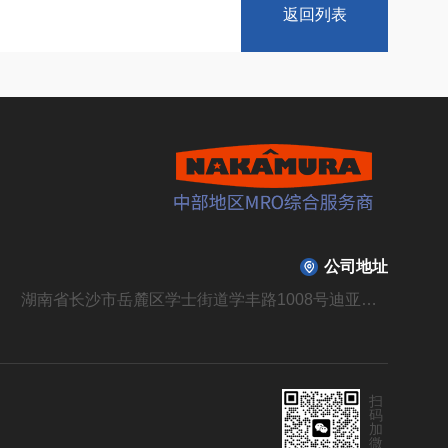
返回列表
公司地址
湖南省长沙市岳麓区学士街道学丰路1008号迪亚溪谷山庄B310栋104号
扫
码
加
微