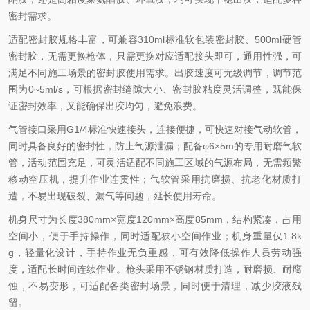
密封需求。
适配密封胶规格丰富，可兼容310ml标准软包装密封胶、500ml硬管
密封胶，无需更换枪体，只需更换对应适配接头即可，通用性强，可
满足不同施工场景的密封胶使用需求。出胶速度可无级调节，调节范
围为0~5ml/s，可根据密封缝隙大小、密封胶粘度灵活调整，既能保
证密封效率，又能确保出胶均匀，避免浪费。
气管接口采用G1/4标准快速接头，连接便捷，可快速对接气动软管，
同时具备良好的密封性，防止气源泄漏；配备φ6×5m的专用耐磨气软
管，活动范围充足，可灵活适配不同施工区域的气源布局，无需频繁
移动空压机，提升作业连贯性；气软管采用抗磨损、抗老化材质打
造，不易出现破裂、漏气等问题，延长使用寿命。
机身尺寸为长度380mm×宽度120mm×高度85mm，结构紧凑，占用
空间小，便于手持操作，同时适配狭小空间作业；机身重量仅1.8k
g，轻量化设计，手持作业无负重感，可有效降低操作人员劳动强
度，适配长时间连续作业。枪头采用不锈钢材质打造，耐磨损、耐腐
蚀，不易变形，可适配各类密封场景，同时便于清理，减少胶液残
留。