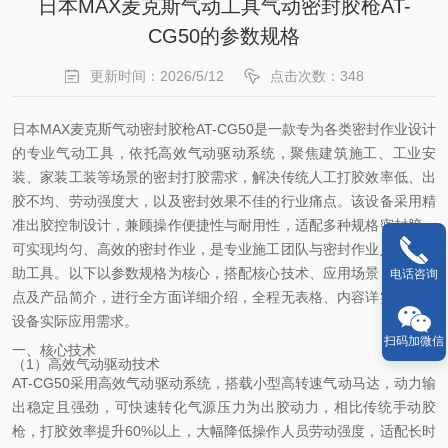
日本MAX麦克斯气动工具气动密封胶枪AT-
CG50的参数规格
更新时间：2026/5/12
点击次数：348
日本MAX麦克斯气动密封胶枪AT-CG50是一款专为各类密封作业设计
的专业气动工具，依托高效气动驱动系统，聚焦建筑施工、工业安
装、家装工装等场景的密封打胶需求，解决传统人工打胶效率低、出
胶不均、劳动强度大，以及密封效果不佳的行业痛点。该设备采用精
准出胶控制设计，兼顾操作便捷性与耐用性，适配多种规格密封胶，
可实现均匀、高效的密封作业，是专业施工团队与密封作业人员的辅
助工具。以下以参数规格为核心，搭配核心技术、应用场景、产品优
电话咨询
点及产品简介，进行全方面详细介绍，全程无表格、内容详实，贴合
设备实际应用需求。
扫码加微信
一、核心技术
（1）高效气动驱动技术
AT-CG50采用高效气动驱动系统，搭载小型高转速气动马达，动力输
出稳定且强劲，可快速转化气源压力为出胶动力，相比传统手动胶
枪，打胶效率提升60%以上，大幅降低操作人员劳动强度，适配长时