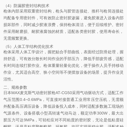
（4）防漏胶密封结构技术
枪体内部采用双重密封结构，枪头与胶管连接处、推杆与枪筒连接处
均配备专用密封件，可有效防止密封胶渗漏，避免胶液进入设备内部
损坏部件，同时减少胶液浪费，保持枪体清洁，便于后续维护。密封
件采用耐磨损、耐胶液腐蚀的材质，适配各类密封胶，使用寿命长，
无需频繁更换。
（5）人体工学结构优化技术
枪体采用人体工学设计，握把贴合手部曲线，表面经过防滑处理，握
持舒适，可有效分散长时间作业的手部压力，降低手部疲劳感，适配
长时间连续打胶作业。枪体重量轻量化优化，便于操作人员手持移动
作业，尤其适合高空、狭小空间等不便摆放设备的场景，提升作业灵
活性。
二、规格参数
日本MAX麦克斯气动密封胶枪AT-CG50采用气动驱动方式，适配工作
气压范围0.4~0.6MPa，可直接对接普通工业用常压空压机，无需额
外配备高压调压设备，降低设备投入成本，同时适配多数施工现场的
气源条件。设备搭载小型高转速气动马达，额定功率300W，最大出
胶压力可达9MPa，可轻松应对不同粘度的密封胶，无论是低粘度硅
酮胶，还是高粘度聚氨酯胶、环氧胶，均可实现平稳出胶，适配多种