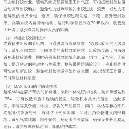
间连续打胶作业。驱动系统适配宽范围工作气压，可根据密封胶粘度
自动调节出胶动力，避免动力过剩导致的出胶过快、浪费，或动力不
足导致的出胶卡顿、断胶，确保出胶过程匀速、平稳，提升密封效
果。驱动系统内置降噪结构，运行时噪音控制在70dB以内，改善施
工环境，减少噪音对操作人员的影响。
（2）精准出胶控制技术
内置精准出胶调节机构，可通过调节流量旋钮，实现出胶量的无级调
节，适配不同宽度、不同厚度的密封缝隙需求，出胶精度高，可有效
避免密封胶浪费，同时确保密封缝隙填充饱满、均匀，无气泡、无断
胶，提升密封的密封性与美观度。枪头采用防滴胶设计，停止操作时
可快速切断出胶，避免密封胶滴漏污染作业表面，减少清理工作量，
同时降低材料浪费。
（3）MAX IEGS防尘防滴技术
延续MAX品牌严苛的防护标准，采用一体化密封结构，防护等级达到
IP54，可有效抵御施工现场的粉尘、轻微积水及水汽侵蚀，适配多
尘、潮湿等复杂施工环境。设备的气动接口、阀门、马达等核心部件
均配备优质密封件，既能防止气源泄漏，又能阻挡杂物进入内部机
芯，避免气道堵塞、部件锈蚀、马达卡滞等故障，确保设备长期稳定
运行，减少故障停机时间，降低维护成本。