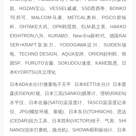
肌、HOZAN宝山、VESSEL威威、SSD西西蒂、BONKO
TE邦可、MALCOM马康、METCAL奥科、PISCO碧铄
科、OHTAKE大武、OPK鸥琵凯、ELM易之美、HAKKO
EIGHTRON八兴、KURABO、New-Era新时代、德国KAI
SER+KRAFT皇加力、YODOGAWA淀川、SUIDEN瑞
电、TECHNO DESIGN、AQUA安跨、ORION好利旺、韩
国SP、FURUTO古藤、SOKUDOU速度、KANE凯恩、日
本KYORITSU共立理化
日本ADA水分计/微量电子天平 日本KETTI水分计 日本爱
森(EISEN)针规、日本三高(SANKO)膜厚计、理研(RIKEN)
水平仪、日本佐藤(SATO)温湿度计、TASCO温湿度记录
仪、JPG(螺纹环规、塞规)、日本东日(TOHNICHI)、思达
(CEDAR)扭力工具、日本胜利(VICTOR)钳子、气剪、SHI
NANO(信浓打磨机，抛光机)、SHOWA昭和振动计、日本