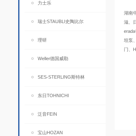
力士乐
湖南中
瑞士STAUBLI史陶比尔
滋、日
era
理研
坦泵、
门、H
Weller德国威勒
SES-STERLING斯特林
东日TOHNICHI
泛音FEIN
宝山HOZAN