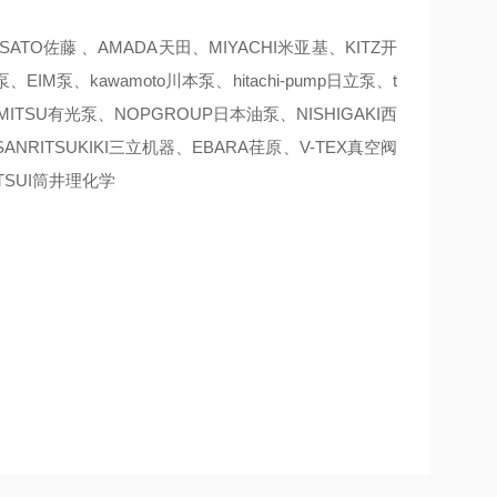
TO佐藤 、AMADA天田、MIYACHI米亚基、KITZ开
IM泵、kawamoto川本泵、hitachi-pump日立泵、t
IMITSU有光泵、NOPGROUP日本油泵、NISHIGAKI西
ANRITSUKIKI三立机器、EBARA荏原、V-TEX真空阀
TSUI筒井理化学