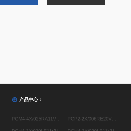
产品中心：
PGM4-4X/025RA11VU2德国力士乐Rexroth内齿轮泵R901363096
PGP2-2X/006RE20VE4德国力士乐Rexroth内齿轮泵R900932129