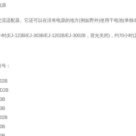
电源
交流适配器。它还可以在没有电源的地方(例如野外)使用干电池(单独出售
小时(EJ-123B/EJ-303B/EJ-1202B/EJ-3002B，背光关闭)，约7
型号：
002B
4D2B
23B
03B
202B
20B
00B