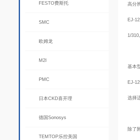
FESTO费斯托
高分
EJ-1
SMC
1/310
欧姆龙
M2I
基本
PMC
EJ-12
选择
日本CKD喜开理
德国Sonosys
除了附
TEMTOP乐控美国