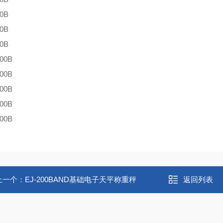
00B
10B
10B
500B
000B
000B
100B
100B
上一个：
EJ-200BAND基础电子天平称重秤
返回列表