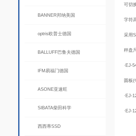
可切
BANNER邦纳美国
字符高
optris欧普士德国
采用S
秤盘
BALLUFF巴鲁夫德国
·EJ-
IFM易福门德国
圆板(
ASONE亚速旺
·EJ-1
SIBATA柴田科学
·EJ-
西西蒂SSD