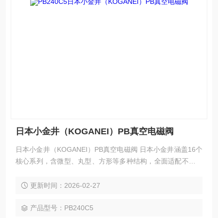
日本小金井（KOGANEI）PB真空电磁阀
日本小金井（KOGANEI）PB真空电磁阀 日本小金井涵盖16个
核心系列，含微型、丸型、方形等多种结构，全面适配不同场
景真空控制需求。全系列采用自研solenoid与无滑动部件膜片
设计，无卡滞、低泄漏、免润滑，兼具紧凑轻量化、低能耗、
更新时间：2026-02-27
高耐久性优势，符合ROHS标准，适配多行业，以品质提供精
准可靠的真空控制解决方案，助力企业优化设备、提升效率、
产品型号：PB240C5