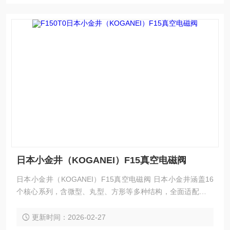
日本小金井（KOGANEI）F15真空电磁阀
日本小金井（KOGANEI）F15真空电磁阀 日本小金井涵盖16
个核心系列，含微型、丸型、方形等多种结构，全面适配不同
场景真空控制需求。全系列采用自研solenoid与无滑动部件膜
片设计，无卡滞、低泄漏、免润滑，兼具紧凑轻量化、低能
更新时间：2026-02-27
耗、高耐久性优势，符合ROHS标准，适配多行业，以品质提