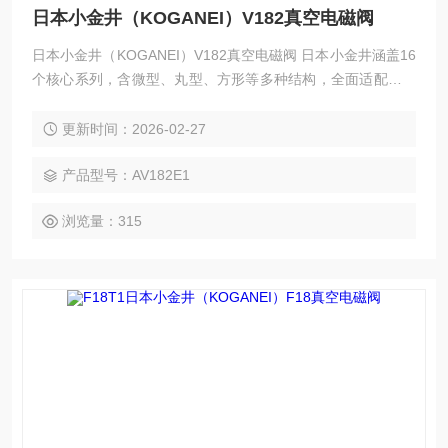
日本小金井（KOGANEI）V182真空电磁阀
日本小金井（KOGANEI）V182真空电磁阀 日本小金井涵盖16
个核心系列，含微型、丸型、方形等多种结构，全面适配不同
场景真空控制需求。全系列采用自研solenoid与无滑动部件膜
片设计，无卡滞、低泄漏、免润滑，兼具紧凑轻量化、低能
更新时间：2026-02-27
耗、高耐久性优势，符合ROHS标准，适配多行业，以品质提
供精准可靠的真空控制解决方案，助力企业优化设备、提升效
产品型号：AV182E1
率、降低成本。
浏览量：315