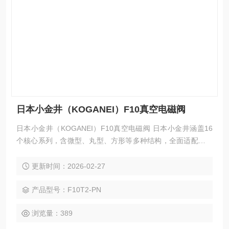
日本小金井（KOGANEI）F10真空电磁阀
日本小金井（KOGANEI）F10真空电磁阀 日本小金井涵盖16
个核心系列，含微型、丸型、方形等多种结构，全面适配不同
场景真空控制需求。全系列采用自研solenoid与无滑动部件膜
片设计，无卡滞、低泄漏、免润滑，兼具紧凑轻量化、低能
更新时间：2026-02-27
耗、高耐久性优势，符合ROHS标准，适配多行业，以品质提
供精准可靠的真空控制解决方案，助力企业优化设备、提升效
产品型号：F10T2-PN
率、降低成本。
浏览量：389