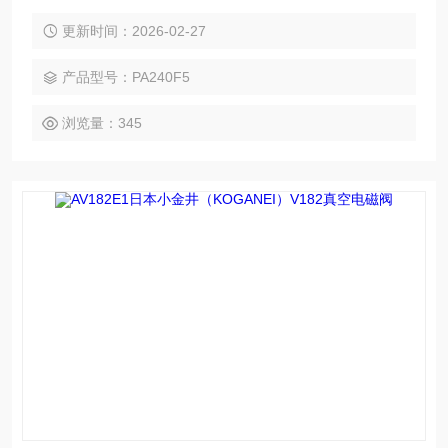
景真空控制需求。全系列采用自研solenoid与无滑动部件膜片
设计，无卡滞、低泄漏、免润滑，兼具紧凑轻量化、低能耗、
更新时间：2026-02-27
高耐久性优势，符合ROHS标准，适配多行业，以品质提供精
准可靠的真空控制解决方案，助力企业优化设备、提升效率、
产品型号：PA240F5
降低成本。
浏览量：345