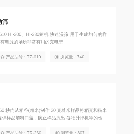
动筛
10 HI-300、HI-330筛机 快速湿筛 用于生成均匀的样
没有电源的场所非常有用的充电型
产品型号：TZ-610
浏览量：740
约 60 秒内从稻谷(粗米)制作 20 克糙米样品将稻壳和糙米
提供样品加料口盖，防止样品流出 谷物升降机等的检查
产品型号：TR-260
浏览量：807