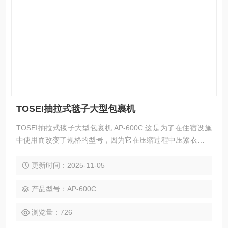
TOSEI抽拉式毯子大型包裹机
TOSEI抽拉式毯子大型包裹机 AP-600C 这是为了在住宿设施
中使用而改变了规格的型号，因为它在压缩过程中压紧衣服，
以防止衣服上形成皱纹。 压缩笨重的行李，让商务出行、出行
更智能。 操作简单，盖上盖子即可 可以使用市售塑料袋进行
更新时间：2025-11-05
压缩和包装 纪念品等的安全存储空间
产品型号：AP-600C
浏览量：726