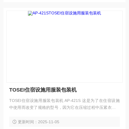
TOSEI住宿设施用服装包装机
TOSEI住宿设施用服装包装机 AP-421S 这是为了在住宿设施
中使用而改变了规格的型号，因为它在压缩过程中压紧衣服，
以防止衣服上形成皱纹。 压缩笨重的行李，让商务出行、出行
更智能。 操作简单，盖上盖子即可 可以使用市售塑料袋进行
更新时间：2025-11-05
压缩和包装 纪念品等的安全存储空间