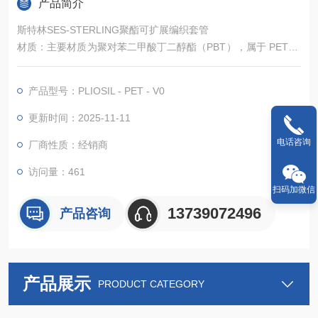
产品简介
斯特林SES-STERLING聚酯可扩展编织套管
材质：主要材质为聚对苯二甲酸丁二醇酯（PBT），属于 PET 的
一种，材质覆盖率≥75%。
性能特点：
产品型号：PLIOSIL - PET - V0
阻燃性：具有 V0 级别的阻燃性能（UL94 标准），能够自行熄
灭，有效防止火焰蔓延，提高使用安全性。
更新时间：2025-11-11
温度适应性：工作温度范围为 - 50℃至 + 150℃，熔点较高，能
电话咨询
厂商性质：经销商
在较宽的温度区间内保持稳定的性能，适用于多种复杂环境。
访问量：461
扫码加微信
13739072496
产品咨询
产品展示
PRODUCT CATEGORY