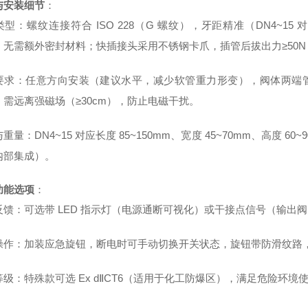
与安装细节
：
型：螺纹连接符合 ISO 228（G 螺纹），牙距精准（DN4~15 对应
，无需额外密封材料；快插接头采用不锈钢卡爪，插管后拔出力≥50
要求：任意方向安装（建议水平，减少软管重力形变），阀体两端管道同
；需远离强磁场（≥30cm），防止电磁干扰。
重量：DN4~15 对应长度 85~150mm、宽度 45~70mm、高度 60
内部集成）。
功能选项
：
反馈：可选带 LED 指示灯（电源通断可视化）或干接点信号（输出阀门
操作：加装应急旋钮，断电时可手动切换开关状态，旋钮带防滑纹路，
级：特殊款可选 Ex dⅡCT6（适用于化工防爆区），满足危险环境