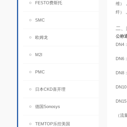
FESTO费斯托
维），
纤），
SMC
二、
公称
欧姆龙
DN4
M2I
DN6
PMC
DN8
DN1
日本CKD喜开理
DN1
德国Sonosys
（流量
TEMTOP乐控美国