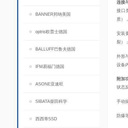
连接
接口类
BANNER邦纳美国
质）
optris欧普士德国
安装
裂）
BALLUFF巴鲁夫德国
外形与
设备
IFM易福门德国
附加
ASONE亚速旺
状态
SIBATA柴田科学
手动
防爆等
西西蒂SSD