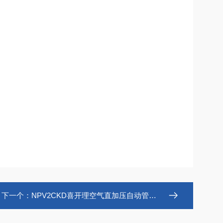
下一个：
NPV2CKD喜开理空气直加压自动管夹阀