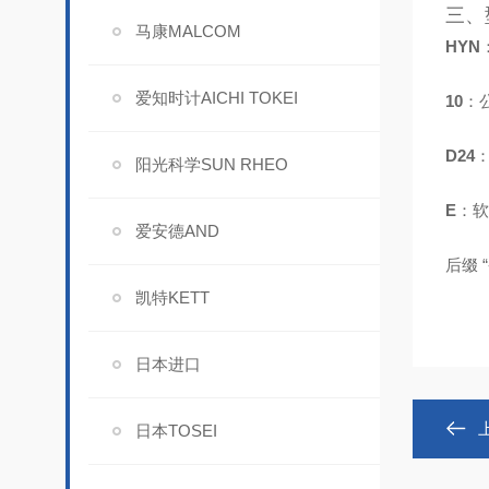
三、型
马康MALCOM
HYN
爱知时计AICHI TOKEI
10
：
D24
：
阳光科学SUN RHEO
E
：软
爱安德AND
后缀 
凯特KETT
日本进口
日本TOSEI