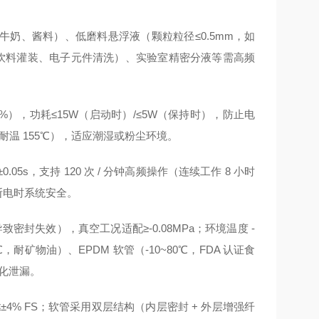
奶、酱料）、低磨料悬浮液（颗粒粒径≤0.5mm，如
如饮料灌装、电子元件清洗）、实验室精密分液等需高频
（±15%），功耗≤15W（启动时）/≤5W（保持时），防止电
耐温 155℃），适应潮湿或粉尘环境。
05s，支持 120 次 / 分钟高频操作（连续工作 8 小时
断电时系统安全。
致密封失效），真空工况适配≥-0.08MPa；环境温度 -
，耐矿物油）、EPDM 软管（-10~80℃，FDA 认证食
老化泄漏。
±4% FS；软管采用双层结构（内层密封 + 外层增强纤