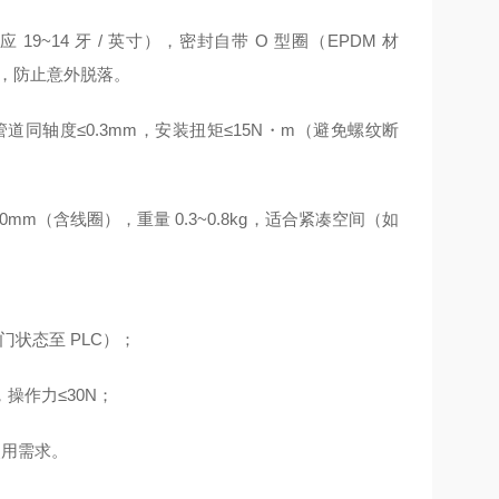
 19~14 牙 / 英寸），密封自带 O 型圈（EPDM 材
N，防止意外脱落。
轴度≤0.3mm，安装扭矩≤15N・m（避免螺纹断
~90mm（含线圈），重量 0.3~0.8kg，适合紧凑空间（如
状态至 PLC）；
操作力≤30N；
使用需求。