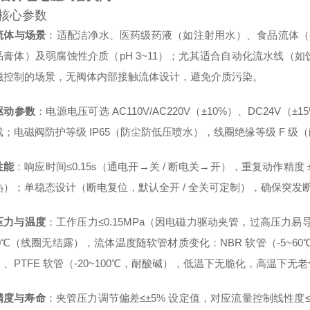
核心参数
流体与场景
：适配洁净水、医药级药液（如注射用水）、食品流体（牛
品膏体）及弱腐蚀性介质（pH 3~11）；尤其适合自动化流水线（
磁控制的场景，无阀体内部接触流体设计，避免介质污染。
驱动参数
：电源电压可选 AC110V/AC220V（±10%）、DC24V
；电磁阀防护等级 IP65（防尘防低压喷水），线圈绝缘等级 F 级（
性能
：响应时间≤0.15s（通电开→关 / 断电关→开），重复动作精度 ±0.
热）；单稳态设计（断电复位，默认全开 / 全关可定制），确保突发
压力与温度
：工作压力≤0.15MPa（因电磁力驱动夹管，过高压力易导
50℃（线圈无结露），流体温度随软管材质变化：NBR 软管（-5~60℃
、PTFE 软管（-20~100℃，耐酸碱），低温下无脆化，高温下无
精度与寿命
：夹管压力调节偏差≤±5% 设定值，对应流量控制线性度≤