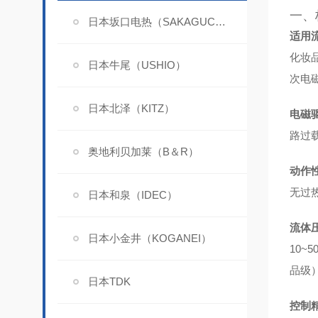
一、
日本坂口电热（SAKAGUCHI）
适用
化妆
日本牛尾（USHIO）
次电
日本北泽（KITZ）
电磁
路过载
奥地利贝加莱（B＆R）
动作
无过
日本和泉（IDEC）
流体
日本小金井（KOGANEI）
10~
品级）
日本TDK
控制