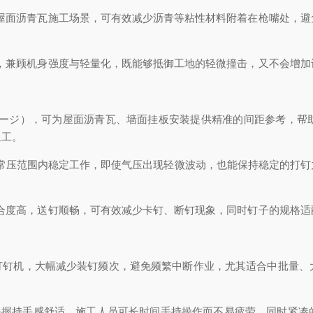
对屋面沥青瓦施工场景，可有效减少沥青等粘性材料附着在枪嘴处，
质，兼顾机身强度与轻量化，既能够抵御工地的轻微撞击，又不会增
ルゲージ），可为屋面沥青瓦、墙面挂板安装提供精准的间距参考，帮
返工。
8MPa的常压范围内稳定工作，即使气压出现轻微波动，也能保持稳定的
贴合度高，送钉顺畅，可有效减少卡钉、断钉现象，同时钉子的规格
普通打钉机，大幅减少装钉频次，避免频繁中断作业，尤其适合中批量
设计使得握持手感舒适，施工人员可长时间手持操作而不易疲劳，同时紧