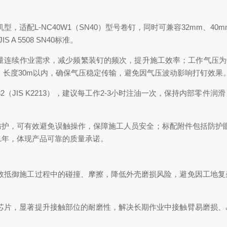
，适配L-NC40W1（SN40）型号卷钉，同时可兼容32mm、40
A 5508 SN40标准。
连续作业需求，减少频繁装钉的频次，提升施工效率；工作气压为0.6-0
、长度30m以内，确保气压稳定传输，避免因气压波动影响打钉效果
G32（JIS K2213），建议每工作2-3小时注油一次，保持内部
重防护，可有效避免误触操作，保障施工人员安全；标配附件包括防护
1年，体现产品可靠的质量承诺。
有效抵御施工过程中的碰撞、摩擦，降低外壳磨损风险，避免因工地
钢芯片，显著提升接触部位的耐磨性，解决长期作业中接触臂易磨损