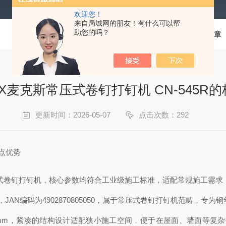
欢迎您！
来自局域网的朋友！有什么可以帮
助您的吗？
当前位置：
首页
技术文章
X麦克斯常压式卷钉打钉机 CN-545R
更新时间：2026-05-07
点击次数：292
优点优势
常压式卷钉打钉机，核心参数均符合工业级施工标准，适配常规施工需
116，JAN编码为4902870805050，属于常压式卷钉打钉机范畴
长350mm，紧凑的结构设计适配狭小施工空间，便于在屋面、墙面等复