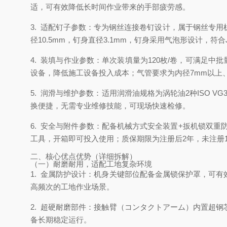
适，可有效降低长时间作业带来的手部疲劳感。
3. 适配钉子参数：专为钢丝连接卷钉设计，属于钢丝专用机型
径10.5mm，钉身直径3.1mm，钉身采用气泡形设计，符合JIS 
4. 装填与作业参数：单次装填量为120枚/卷，可满足中批量
设备，降低施工设备投入成本；气管要求为内径7mm以上
5. 润滑与维护参数：适用润滑油规格为涡轮油2种ISO V
换便捷，无需专业维修技能，可现场快速检修。
6. 安全与附件参数：配备机械方式安全装置+扳机锁双
工具，开箱即可投入使用；质保期限为注册后2年，未注册
二、核心优点优势（详细拆解）
（一）耐磨耐用，适配工地复杂环境
1. 金属防护设计：机身关键部位配备金属锁保护罩，可
高频次的工地作业场景。
2. 超硬耐磨部件：接触臂（コンタクトアーム）内置超
备长期稳定运行。