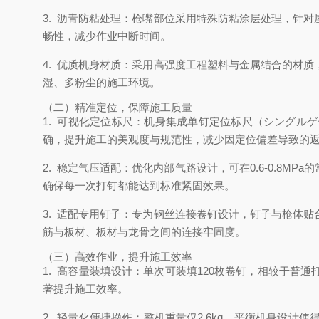
3. 沥青防粘处理：枪嘴部位采用特殊防粘涂层处理，针
畅性，减少作业中断时间。
4. 优质机身材质：采用高强度工程塑料与金属结合的材
湿、多粉尘的施工环境。
（二）精准定位，保障施工质量
1. 可视化定位标尺：机身集成单钉定位标尺（シング
确，提升施工的美观度与规范性，减少因定位偏差导致的
2. 稳定气压适配：优化内部气路设计，可在0.6-0.
确保每一次打钉都能达到标准紧固效果。
3. 适配专用钉子：专为钢丝连接卷钉设计，钉子与枪体
筋与板材、板材与龙骨之间的连接牢固度。
（三）高效作业，提升施工效率
1. 高容量装填设计：单次可装填120枚卷钉，相较于
著提升施工效率。
2. 轻量化便捷操作：整机重量仅2.6kg，平衡机身