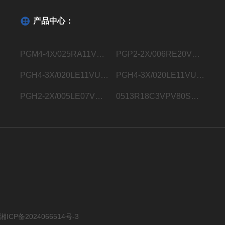
产品中心：
PGM4-4X/025RA11VU2德国力士乐Rexroth内齿轮泵R901363096
PGP2-2X/006RE20VE4德国力士乐Rexroth内齿轮泵R900932129
PGH4-3X/020LE11VU2德国力士乐Rexroth内齿轮泵R900932183
PGH4-3X/020LE11VU2德国力士乐Rexroth内齿轮泵R901283006
PGH2-2X/005LE07VU2德国力士乐Rexroth内齿轮泵R900703725
0513R18C3VPV80SM21HYB05德国力士乐Rexroth液压叶片泵0513800248
湘ICP备2024066514号-3