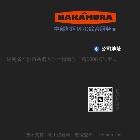
公司地址
湖南省长沙市岳麓区学士街道学丰路1008号迪亚溪谷山庄B310栋104号
扫
码
加
微
信
技术支持：
化工仪器网
管理登录
sitemap.xml