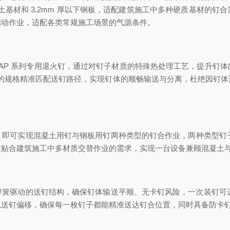
凝土基材和 3.2mm 厚以下钢板，适配建筑施工中多种硬质基材的
启动作业，适配各类常规施工场景的气源条件。
 FAP 系列专用退火钉，通过对钉子材质的特殊热处理工艺，提升
 钉的规格精准匹配送钉路径，实现钉体的顺畅输送与分离，杜绝因钉
即可实现混凝土用钉与钢板用钉两种类型的钉合作业，两种类型钉子的
术贴合建筑施工中多材质交替作业的需求，实现一台设备兼顾混凝土
簧驱动的送钉结构，确保钉体输送平顺、无卡钉风险，一次装钉可达 
免送钉偏移，确保每一枚钉子都能精准送达钉合位置，同时具备防卡