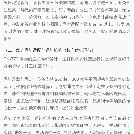
气压稳定保障：设备内置气压缓冲结构，可自动调节进气量，避免气
压过高（导致内部零件磨损、钉子弯曲）或过低（钉合不牢固、无法
穿透木材），确保每一次击发的冲击力均匀，这也是其能稳定完成托
盘、包装箱等作业的核心原因，同时适配内径 8.5mm 以上、长度 30
m 以内的气管，进一步保障气压稳定传输，避免因气管问题影响动力
输出。
（二）线连卷钉适配与送钉机构（核心供钉环节）
CN-770 专为线连式卷钉设计，送钉机构的稳定运行的是保障连续作
业的关键，其工作原理的：
卷钉装载与固定：设备支持 250 枚、300 枚等不同规格的线连卷钉装
载（可根据作业需求选择），卷钉通过专用卡槽固定在设备的卷钉仓
内，卷钉的线连部分与送钉机构精准对接，确保卷钉不会出现松动、
偏移，避免送钉卡顿，这也是其适配物流包装、托盘制作等场景的核
心设计，减少频繁装钉的麻烦，提升作业效率。
送钉动力来源：送钉机构的动力来自气动驱动的联动，当设备启动
后，送钉齿轮会同步运转，带动卷钉缓慢释放，无需人工手动推送，
实现 “击发一次、自动送钉一次" 的联动效果，无需额外手动操作，适