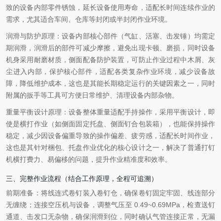
致的设备内部零件锈蚀，延长设备使用寿命，适配长时间连续作业的
需求，尤其适合车间、仓库等封闭或半封闭作业环境。
润滑与防护原理：设备内部核心部件（气缸、活塞、击发锤）均需定
期润滑，润滑后的部件可减少摩擦，避免出现卡顿、磨损，同时设备
机身采用耐磨材质，侧面配备防护装置，可防止作业过程中木屑、灰
尘进入内部，保护核心部件，适配各类复杂作业环境，减少设备故
障，降低维护成本，这也是其能长期稳定运行的关键因素之一，同时
附属的扳手等工具可方便日常维护、清理设备内部杂物。
重量平衡设计原理：设备整体重量适配手持操作，采用平衡设计，即
使是横打作业（如侧面固定托盘、侧面钉合包装箱），也能保持操作
稳定，减少因设备偏重导致的操作偏差、疲劳感，适配长时间作业，
这也是其针对梱包、托盘作业优化的核心设计之一，解决了普通打钉
机横打费力、易偏移的问题，提升作业精准度和效率。
三、完整作业流程（结合工作原理，全程可追溯）
前期准备：将线连式卷钉装入卷钉仓，确保卷钉固定牢固、线连部分
无缠绕；连接空压机与设备，调整气压至 0.49~0.69MPa，检查送钉
通道、击发口无杂物，确保润滑到位，同时确认气管连接正常，无漏