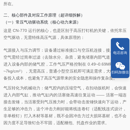
所在。
二、核心部件及对应工作原理（超详细拆解）
（一）常压气动驱动系统（核心动力来源）
这是 CN-770 运行的核心，也是区别于高压打钉机的关键，依托常压
空气驱动，无需特殊高压气源，具体原理的：
气源接入与压力调节：设备通过标准接口与空压机连接，接入的压缩
电话咨询
空气需经过简单过滤（去除水分、杂质，避免堵塞内部气道），最终
进入设备内部的储气腔，工作气压严格控制在 0.49~0.69MPa（约 5
~7kg/cm²），无需高压，普通小型空压机即可满足需求，大幅降低设
扫码加微信
备投入成本，也避免了高压气源带来的安全隐患和操作复杂度。
气压转化为机械动力：储气腔内的压缩空气，在扣动扳机时，会快速
进入内部气缸，推动气缸内的活塞做高速往复运动 —— 活塞一端连
接击发锤，当活塞受到气压推力时，会带动击发锤快速向下运动，产
生足够的冲击力，这个冲击力刚好能将线连卷钉（适配线连式设计，
非单根钉）打入木材等基材，既不会因冲击力过大损坏基材，也不会
因力度不足导致钉合不牢固，适配梱包、托盘作业的需求。