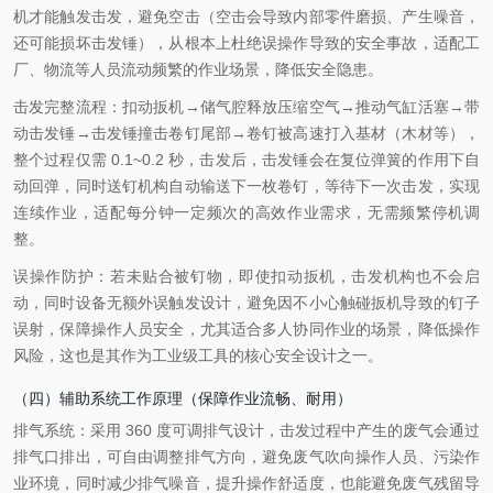
机才能触发击发，避免空击（空击会导致内部零件磨损、产生噪音，
还可能损坏击发锤），从根本上杜绝误操作导致的安全事故，适配工
厂、物流等人员流动频繁的作业场景，降低安全隐患。
击发完整流程：扣动扳机→储气腔释放压缩空气→推动气缸活塞→带
动击发锤→击发锤撞击卷钉尾部→卷钉被高速打入基材（木材等），
整个过程仅需 0.1~0.2 秒，击发后，击发锤会在复位弹簧的作用下自
动回弹，同时送钉机构自动输送下一枚卷钉，等待下一次击发，实现
连续作业，适配每分钟一定频次的高效作业需求，无需频繁停机调
整。
误操作防护：若未贴合被钉物，即使扣动扳机，击发机构也不会启
动，同时设备无额外误触发设计，避免因不小心触碰扳机导致的钉子
误射，保障操作人员安全，尤其适合多人协同作业的场景，降低操作
风险，这也是其作为工业级工具的核心安全设计之一。
（四）辅助系统工作原理（保障作业流畅、耐用）
排气系统：采用 360 度可调排气设计，击发过程中产生的废气会通过
排气口排出，可自由调整排气方向，避免废气吹向操作人员、污染作
业环境，同时减少排气噪音，提升操作舒适度，也能避免废气残留导