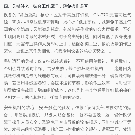
四、关键补充（贴合工作原理，避免操作误区）
设备的 “常压驱动" 核心：区别于高压打钉机，CN-770 无需高压气
源，普通小型空压机即可带动，核心是 “低压高效"，既避免了高压气
源的安全隐患，又能满足托盘、包装箱等作业的钉合力度需求，不会
出现因高压导致的木材开裂、钉子弯曲等问题，同时降低了设备使用
门槛，无需专业操作人员即可上手，适配各类工业、物流场景的作业
需求，这也是其作为梱包、托盘专用设备的核心优势之一。
卷钉适配的关键：仅支持线连式卷钉，不可使用单根钉、普通散钉，
否则会导致送钉卡顿、击发失败，甚至损坏送钉机构 —— 这是因为
其送钉机构是专为线连卷钉设计，可自动梳理线连部分，确保送钉顺
畅，若使用非线连卷钉，会破坏送钉节奏，影响作业效率，同时也可
能导致设备故障，增加维护成本，这也是其与其他通用打钉机的核心
区别之一，贴合其梱包、托盘专用的定位。
安全机制的核心：安全触点的触发，依赖 “设备头部与被钉物的贴
合"，即使误扣扳机，只要未贴合基材，就不会击发，这一设计既保
障了操作人员安全，又避免了空击导致的设备损坏，同时也减少了无
效击发带来的能源浪费，贴合工业作业的安全规范，适配工厂、物流