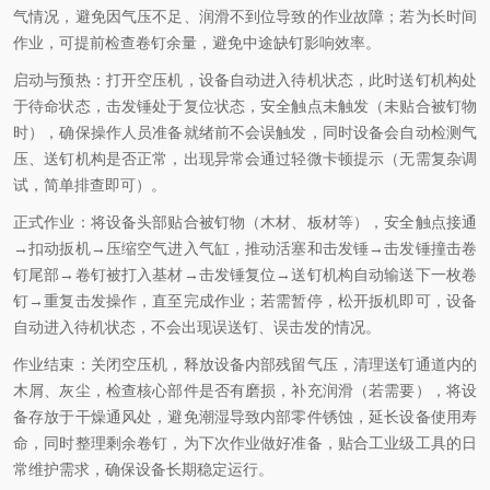
气情况，避免因气压不足、润滑不到位导致的作业故障；若为长时间
作业，可提前检查卷钉余量，避免中途缺钉影响效率。
启动与预热：打开空压机，设备自动进入待机状态，此时送钉机构处
于待命状态，击发锤处于复位状态，安全触点未触发（未贴合被钉物
时），确保操作人员准备就绪前不会误触发，同时设备会自动检测气
压、送钉机构是否正常，出现异常会通过轻微卡顿提示（无需复杂调
试，简单排查即可）。
正式作业：将设备头部贴合被钉物（木材、板材等），安全触点接通
→扣动扳机→压缩空气进入气缸，推动活塞和击发锤→击发锤撞击卷
钉尾部→卷钉被打入基材→击发锤复位→送钉机构自动输送下一枚卷
钉→重复击发操作，直至完成作业；若需暂停，松开扳机即可，设备
自动进入待机状态，不会出现误送钉、误击发的情况。
作业结束：关闭空压机，释放设备内部残留气压，清理送钉通道内的
木屑、灰尘，检查核心部件是否有磨损，补充润滑（若需要），将设
备存放于干燥通风处，避免潮湿导致内部零件锈蚀，延长设备使用寿
命，同时整理剩余卷钉，为下次作业做好准备，贴合工业级工具的日
常维护需求，确保设备长期稳定运行。