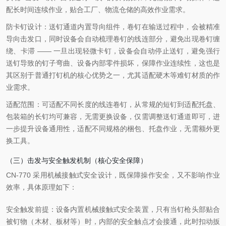
配长时间连续作业，贴合工厂、物流仓储的高效作业需求。
防卡钉设计：送钉通道内置导向组件，卷钉在输送过程中，会被精准
导向击发口，同时设备会自动梳理卷钉的线连部分，避免出现卷钉缠
绕、卡滞 —— 一旦出现轻微卡钉，设备会自动停止送钉，避免强行
送钉导致的钉子弯曲、设备内部零件损坏，保障作业连续性，这也是
其区别于普通打钉机的核心优势之一，尤其适配硬木等难钉材质的作
业需求。
适配范围：可适配不同长度的线连卷钉，从常规的短钉到适配托盘、
包装箱的长钉均可兼容，无需更换设备，仅需调整送钉通道即可，进
一步提升设备通用性，适配不同规格的梱包、托盘作业，无需额外更
换工具。
（三）击发与安全触发机制（核心安全保障）
CN-770 采用机械接触式安全设计，既保障操作安全，又不影响作业
效率，具体原理如下：
安全触发前提：设备内置机械接触式安全装置，只有当钉枪头部贴合
被钉物（木材、板材等）时，内部的安全触点才会接通，此时扣动扳