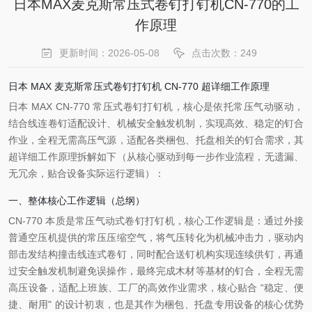
日本MAX麦克斯常压式卷钉打钉机CN-770的工
作原理
更新时间：2026-05-08
点击次数：249
日本 MAX 麦克斯常压式卷钉打钉机 CN-770 超详细工作原理
日本 MAX CN-770 常压式卷钉打钉机，核心是
依托常压气动驱动
，
结合线连卷钉适配设计、机械安全触发机制，实现高效、稳定的钉合
作业，全程无需高压气源，适配各类梱包、托盘相关的钉合需求，其
超详细工作原理拆解如下（从核心驱动到每一步作业流程，无遗漏、
无冗余，贴合设备实际运行逻辑）：
一、整体核心工作逻辑（总纲）
CN-770 本质是
常压气动式卷钉打钉机
，核心工作逻辑是：通过外接
普通空压机提供的常压压缩空气，将气压转化为机械冲击力，驱动内
部击发结构撞击线连式卷钉，同时配合送钉机构实现连续供钉，再通
过安全触发机制避免误操作，最终完成木材等基材的钉合，全程无需
高压设备，适配上班族、工厂的高效作业需求，核心贴合 “稳定、便
捷、耐用" 的设计初衷，也是其作为梱包、托盘专用设备的核心优势