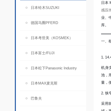
日本 
日本铃木SUZUKI
感压
业、
德国马圈PFERD
库。
日本考世美（KOSMEK）
一、
日本富士/FUJI
1. 1
机身
日本松下Panasonic Industry
池，
量，
日本MAX麦克斯
2. 
巴鲁夫
采用
域；