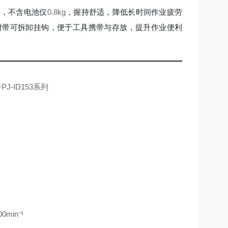
料，不含电池仅
0.8kg
，握持舒适，降低长时间作业疲劳
附带可拆卸挂钩，便于工具携带与存放，提升作业便利
）
min⁻¹