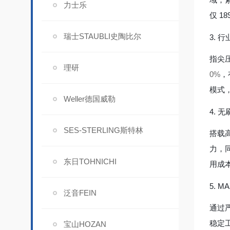
力士乐
仅 1
瑞士STAUBLI史陶比尔
3. 
指尖
理研
0%
，
模式
Weller德国威勒
4. 
SES-STERLING斯特林
搭载
力，
东日TOHNICHI
用成
5. 
泛音FEIN
通过
稳定
宝山HOZAN