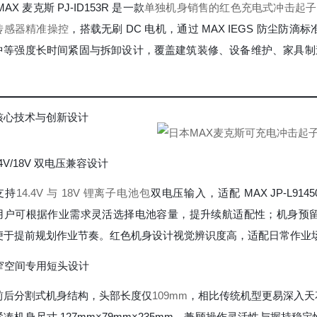
MAX 麦克斯 PJ-ID153R 是一款
单独机身销售的红色充电式冲击起子
传感器精准操控
，搭载无刷 DC 电机，通过 MAX IEGS 防尘防滴标
中等强度长时间紧固与拆卸设计，覆盖建筑装修、设备维护、家具制造
核心技术与创新设计
4.4V/18V 双电压兼容设计
支持
14.4V 与 18V 锂离子电池包
双电压输入，适配 MAX JP-L91450A (
用户可根据作业需求灵活选择电池容量，提升续航适配性；机身预
便于提前规划作业节奏。红色机身设计视觉辨识度高，适配日常作业
狭窄空间专用短头设计
前后分割式机身结构，头部长度仅
109mm
，相比传统机型更易深入天
紧凑机身尺寸 127mm×79mm×235mm，兼顾操作灵活性与握