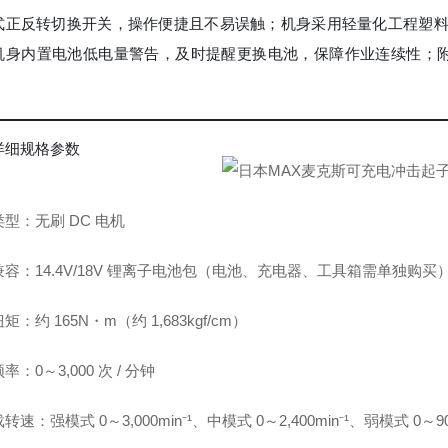
式正反转切换开关，操作便捷且不易误触；机身采用轻量化工程塑
机身内置电池低电量警告，及时提醒更换电池，保障作业连续性；
详细规格参数
型：无刷 DC 电机
容：14.4V/18V 锂离子电池包（电池、充电器、工具箱需单独购买
矩：约 165N・m（约 1,683kgf/cm）
率：0～3,000 次 / 分钟
速：强模式 0～3,000min⁻¹、中模式 0～2,400min⁻¹、弱模式 0～900