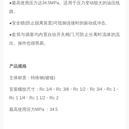
●
最高使用压力达34.5MPa。适用于压力变动较大的油压线
路。
●安全锁(防止脱离装置)可抵御连接时的振动或冲击。
●
套筒与插塞均内置自动开关阀门,可防止分离时流体的流
出。操作也很简易。
产品规格
主体材质：特殊钢(镀镍)
安装螺纹尺寸：Rc 1/4・Rc 3/8・Rc 1/2・Rc 3/4・Rc 1・
Rc 1 1/4・Rc 1 1/2・Rc 2
最高使用压力MPa ：34.5