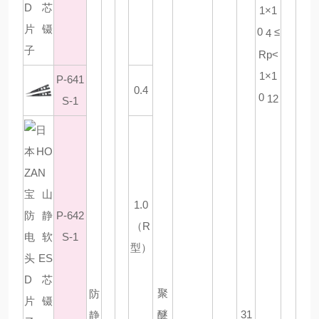
1×1
0
≤
4
Rp<
1×1
P-641
0.4
0
12
S-1
1.0
P-642
（R
S-1
型）
聚
防
醚
31
静