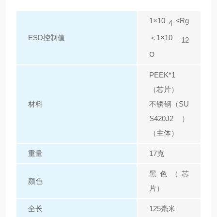
1×10
≤Rg
4
＜1×10
ESD控制值
12
Ω
PEEK*1
（芯片）
材料
不锈钢（SU
S420J2）
（主体）
重量
17克
黑色（芯
颜色
片）
全长
125毫米