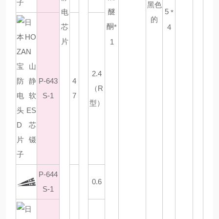
黑色
醚
5
电
*
的
酮
芯
*
4
片
1
2.4
P-643
4
（R
S-1
7
型）
P-644
0.6
S-1