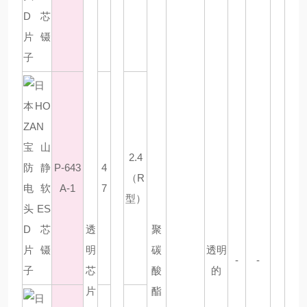
2.4
P-643
4
（R
A-1
7
型）
透
聚
明
碳
透明
-
-
芯
酸
的
片
酯