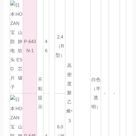
2.4
P-643
4
（R
N-1
6
型）
高
密
不
白色
度
粘
（半
聚
-
-
提
透
乙
示
明）
烯
*
3
6.0
P-645
4
（抹