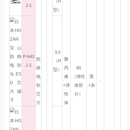
（R
J-1
型）
3.0
P-643
防
聚
（R
J-1
静
丙
80
型）
电
烯
（弹性
黑
-
软
+弹
体部
+灰
芯
性
分）
片
体