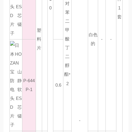
对
0
1
苯
套
二
甲
塑
白色
酸
料
-
-
的
丁
片
二
醇
酯
*
P-644
2
0.6
P-1
-