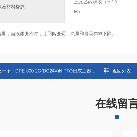
三元乙丙橡胶（EPD
接液材料橡胶
M）
流量，当液体变冷时，止回阀变硬，流量和自吸功率下降。
上一个：
DPE-800-2G(DC24V)NITTO日东工器送液泵浦液体隔膜泵
返回列表
在线留