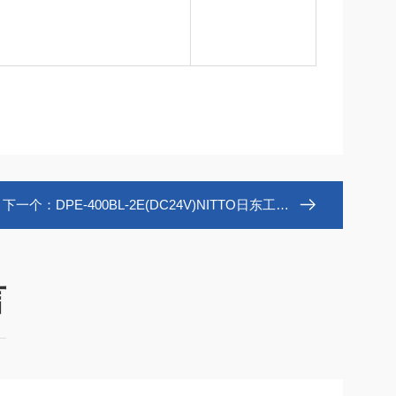
下一个：
DPE-400BL-2E(DC24V)NITTO日东工器低振动直流液体隔膜泵
言