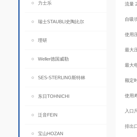
力士乐
流量 2
自吸功
瑞士STAUBLI史陶比尔
使用压
理研
最大压
Weller德国威勒
最大电
SES-STERLING斯特林
额定时
使用寿命
东日TOHNICHI
入口尺
泛音FEIN
排出口
宝山HOZAN