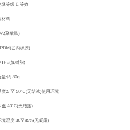
缘等级 E 等效
液材料
PA(聚酰胺)
PDM(乙丙橡胶)
PTFE(氟树脂)
量:约 80g
度:5 至 50°C(无结冰)使用环境
 至 40°C(无结露)
境湿度:30至85%(无凝露)