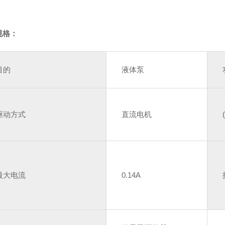
规格：
目的
液体泵
驱动方式
直流电机
最大电流
0.14A