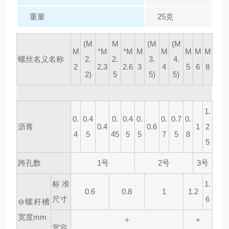
重量
25克
(M
M
(M
(M
M
*M
*M
M
M
M
M
M
螺丝名义名称
2.
2.
3.
4.
2
2.3
2.6
3
4
5
6
8
2)
5
5)
5)
1.
0.
0.4
0.
0.4
0.
0.
0.7
0.
沥青
0.4
0.6
1
2
4
5
45
5
5
7
5
8
5
跨孔数
1号
2号
3号
标准
1.
0.6
0.8
1
1.2
尺寸
6
⊖螺杆槽
宽度mm
+
+
宽容