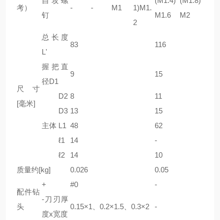
自攻螺
(M1.4)
(M1.8)
考）
-
-
M1
1)M1.
钉
M1.6
M2
2
总长度
83
116
L'
握把直
9
15
径D1
尺寸
D2
8
11
[毫米]
D3
13
15
主体
L1
48
62
ℓ1
14
-
ℓ2
14
10
质量约[kg]
0.026
0.05
+
#0
-
配件钻
-刀刃厚
头
0.15×1、0.2×1.5、0.3×2
-
度x宽度