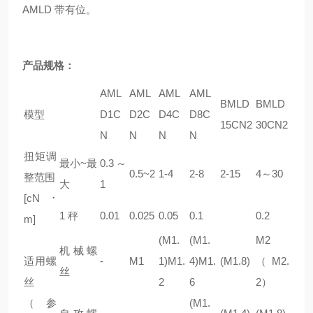
AMLD 带有位。
产品规格：
AML
AML
AML
AML
BMLD
BMLD
模型
D1C
D2C
D4C
D8C
15CN2
30CN2
N
N
N
N
扭矩调
最小~最
0.3～
0.5~2
1-4
2-8
2-15
4～30
整范围
大
1
[cN･
1 秤
0.01
0.025
0.05
0.1
0.2
m]
(M1.
(M1.
M2
机械螺
适用螺
-
M1
1)M1.
4)M1.
(M1.8)
（M2.
丝
丝
2
6
2）
（参
(M1.