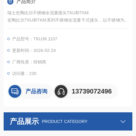
产品简介
瑞士史陶比尔不锈钢全流量接头TKU和TKM
史陶比尔TKU和TKM系列不锈钢全流量干式接头，以不锈钢为主
体材质，采用全流量球阀设计，兼具安全锁止、操作便捷、易清
洁等优势；TKU系列对称无公母头，适配无需区分软管方向的快
产品型号：TKU38.1107
速连接场景，TKM系列O形圈密封可适配更多介质及减压工况，
两者共同为流体分配与传输提供高效、安全、可靠的连接解决方
更新时间：2026-02-24
案。
厂商性质：经销商
访问量：230
13739072496
产品咨询
产品展示
PRODUCT CATEGORY