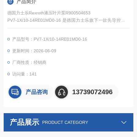
产品简介
德国力士乐Rexroth液压叶片泵R900504653
PV7-1X/10-14RE01MD0-16 是德国力士乐旗下一款先导控制变
量叶片泵，机座规格 10，公称排量 14 立方厘米每转，额定工作
压力 160bar，主要应用于工业开式液压回路。产品采用先导变量
产品型号：PV7-1X/10-14RE01MD0-16
控制、轴向间隙补偿、流体润滑轴承等成熟技术，运转平稳、内
部泄漏少、能耗偏低，结构紧凑且配件通用性强。
更新时间：2026-06-09
厂商性质：经销商
访问量：141
13739072496
产品咨询
产品展示
PRODUCT CATEGORY