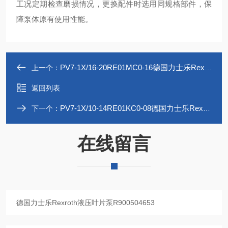
工况定期检查磨损情况，更换配件时选用同规格部件，保
障泵体原有使用性能。
PV7-1X/16-20RE01MC0-16德国力士乐Rexroth液压叶片泵R900580382
上一个：
返回列表
PV7-1X/10-14RE01KC0-08德国力士乐Rexroth液压叶片泵R901413995
下一个：
在线留言