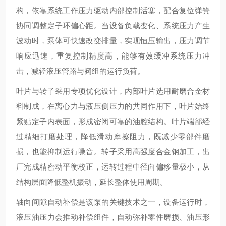
构，依靠系统工作压力驱动内部控制活塞，配合复位弹簧
协同调整定子环偏心距。当设备负载变化、系统压力产生
波动时，泵体可快速改变排量，实现恒压输出，压力调节
响应迅速，重复控制精度高，能够有效缓冲系统压力冲
击，减轻液压管路与阀组的运行负荷。
叶片与转子采用专项优化设计，内部叶片选用耐磨合金材
料制成，在离心力与液压侧压力的共同作用下，叶片始终
紧贴定子内表面，形成密闭可靠的油腔结构。叶片端部经
过精细打磨处理，降低滑动摩擦阻力，既减少零部件磨
损，也能抑制运行噪音。转子采用高强度合金钢加工，出
厂完成精密动平衡校正，运转过程中径向偏移量极小，从
结构层面降低整机振动，延长整体使用周期。
轴向间隙自动补偿是该泵的关键技术之一，设备运行时，
液压油压力会推动补偿组件，自动弥补零件磨损、油压形