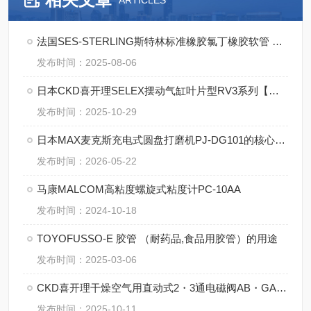
ARTICLES
法国SES-STERLING斯特林标准橡胶氯丁橡胶软管 A0-M的优点
发布时间：2025-08-06
日本CKD喜开理SELEX摆动气缸叶片型RV3系列【湖南中村】
发布时间：2025-10-29
日本MAX麦克斯充电式圆盘打磨机PJ-DG101的核心技术
发布时间：2026-05-22
马康MALCOM高粘度螺旋式粘度计PC-10AA
发布时间：2024-10-18
TOYOFUSSO-E 胶管 （耐药品,食品用胶管）的用途
发布时间：2025-03-06
CKD喜开理干燥空气用直动式2・3通电磁阀AB・GAB・AG・GAG-Z系列详解
发布时间：2025-10-11