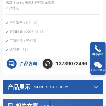
SES-Sterling法国斯特林双面胶带
产品特点
材质：采用 POM、PA6.6、PA12 等材料制作。POM（聚甲醛）
具有高硬度、高刚性和良好的耐磨性；PA6.6 和 PA12（聚酰胺）
产品型号：GZ - 02
是高性能工程塑料，具有较好的韧性、耐化学腐蚀性和机械强度
。
更新时间：2025-11-11
厂商性质：经销商
访问量：514
电话咨询
13739072496
产品咨询
扫码加微信
产品展示
PRODUCT CATEGORY
相关文章