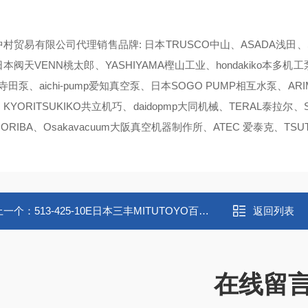
村贸易有限公司代理销售品牌: 日本TRUSCO中山、ASADA浅田、SA
本阀天VENN桃太郎、YASHIYAMA樫山工业、hondakiko本多机工泵、E
da寺田泵、aichi-pump爱知真空泵、日本SOGO PUMP相互水泵、AR
KYORITSUKIKO共立机巧、daidopmp大同机械、TERAL泰拉尔、S
ORIBA、Osakavacuum大阪真空机器制作所、ATEC 爱泰克、TSU
上一个：
513-425-10E日本三丰MITUTOYO百分表ID-SX2数显指示表
返回列表
在线留