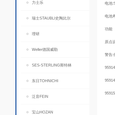
力士乐
电池:S
电池寿
瑞士STAUBLI史陶比尔
功能
理研
原点
Weller德国威勒
警告
SES-STERLING斯特林
959
959
东日TOHNICHI
959
泛音FEIN
宝山HOZAN