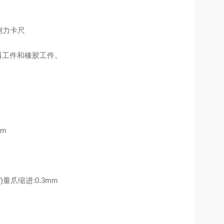
料工件和橡胶工件。
mm
f)量爪缩进:0.3mm