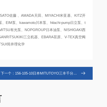
TO佐藤 、AMADA天田、MIYACHI米亚基、KITZ开
IM泵、kawamoto川本泵、hitachi-pump日立泵、t
IMITSU有光泵、NOPGROUP日本油泵、NISHIGAKI西
ANRITSUKIKI三立机器、EBARA荏原、V-TEX真空阀
TSUI筒井理化学
下一个：
156-105-10日本MITUTOYO三丰千分尺台架
言