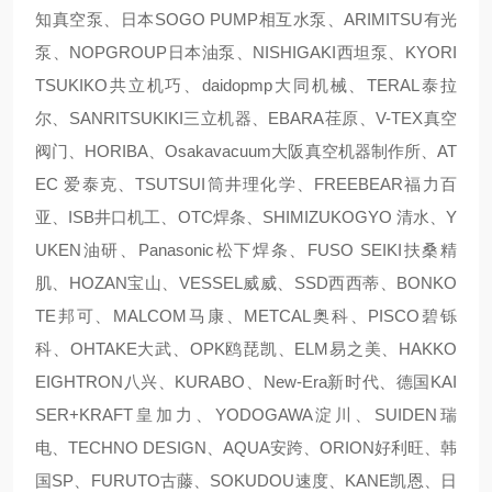
知真空泵、日本SOGO PUMP相互水泵、ARIMITSU有光
泵、NOPGROUP日本油泵、NISHIGAKI西坦泵、KYORI
TSUKIKO共立机巧、daidopmp大同机械、TERAL泰拉
尔、SANRITSUKIKI三立机器、EBARA荏原、V-TEX真空
阀门、HORIBA、Osakavacuum大阪真空机器制作所、AT
EC 爱泰克、TSUTSUI筒井理化学、FREEBEAR福力百
亚、ISB井口机工、OTC焊条、SHIMIZUKOGYO 清水、Y
UKEN油研、Panasonic松下焊条、FUSO SEIKI扶桑精
肌、HOZAN宝山、VESSEL威威、SSD西西蒂、BONKO
TE邦可、MALCOM马康、METCAL奥科、PISCO碧铄
科、OHTAKE大武、OPK鸥琵凯、ELM易之美、HAKKO
EIGHTRON八兴、KURABO、New-Era新时代、德国KAI
SER+KRAFT皇加力、YODOGAWA淀川、SUIDEN瑞
电、TECHNO DESIGN、AQUA安跨、ORION好利旺、韩
国SP、FURUTO古藤、SOKUDOU速度、KANE凯恩、日