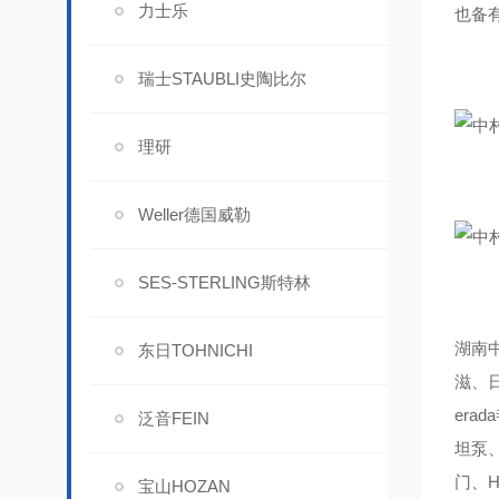
力士乐
也备有带
瑞士STAUBLI史陶比尔
理研
Weller德国威勒
SES-STERLING斯特林
湖南中
东日TOHNICHI
滋、日
era
泛音FEIN
坦泵、
门、H
宝山HOZAN