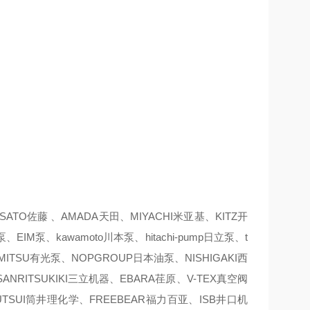
TO佐藤 、AMADA天田、MIYACHI米亚基、KITZ开
IM泵、kawamoto川本泵、hitachi-pump日立泵、t
IMITSU有光泵、NOPGROUP日本油泵、NISHIGAKI西
ANRITSUKIKI三立机器、EBARA荏原、V-TEX真空阀
SUTSUI筒井理化学、FREEBEAR福力百亚、ISB井口机