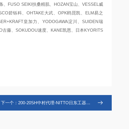
焊条、FUSO SEIKI扶桑精肌、HOZAN宝山、VESSEL威
ISCO碧铄科、OHTAKE大武、OPK鸥琵凯、ELM易之
SER+KRAFT皇加力、YODOGAWA淀川、SUIDEN瑞
TO古藤、SOKUDOU速度、KANE凯恩、日本KYORITS
下一个：
200-20SH中村代理-NITTO日东工器低压用快速接头